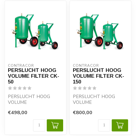
CONTRACOR
CONTRACOR
PERSLUCHT HOOG
PERSLUCHT HOOG
VOLUME FILTER CK-
VOLUME FILTER CK-
50
150
PERSLUCHT HOOG
PERSLUCHT HOOG
VOLUME
VOLUME
COALESCERENDE
COALESCERENDE
€498,00
€800,00
FILTER CK
FILTER CK
Het Portable
Het Portable
50/150/250-liter h...
50/150/250-liter h...