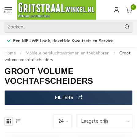
0
MENU
Een NIEUWE Look, dezelfde Kwaliteit en Service
Home
/
Mobiele persluchtsystemen en toebehoren
/
Groot
volume vochtafscheiders
GROOT VOLUME
VOCHTAFSCHEIDERS
FILTERS