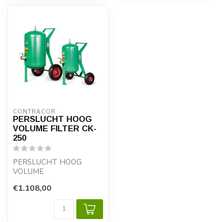
CONTRACOR
PERSLUCHT HOOG
VOLUME FILTER CK-
250
PERSLUCHT HOOG
VOLUME
COALESCERENDE
€1.108,00
FILTER CK
Het Portable
50/150/250-liter h...