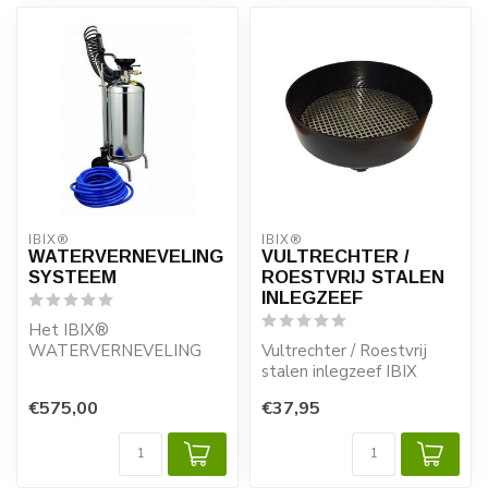
IBIX®
IBIX®
WATERVERNEVELING
VULTRECHTER /
SYSTEEM
ROESTVRIJ STALEN
INLEGZEEF
Het IBIX®
WATERVERNEVELING
Vultrechter / Roestvrij
SYSTEEM, dit RVS
stalen inlegzeef IBIX
watervernevelingssysteem
PROBLASTER
€575,00
€37,95
stelt u in...