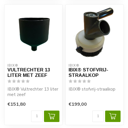
IBIX®
IBIX®
VULTRECHTER 13
IBIX® STOFVRIJ-
LITER MET ZEEF
STRAALKOP
IBIX® Vultrechter 13 liter
IBIX® stofvrij-straalkop
met zeef
Wanneer u droogstraalt
€151,80
€199,00
bij uw project kunt u de
afzu...