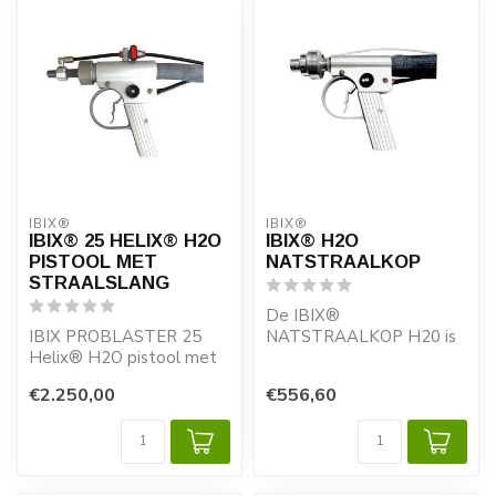
IBIX®
IBIX®
IBIX® 25 HELIX® H2O
IBIX® H2O
PISTOOL MET
NATSTRAALKOP
STRAALSLANG
De IBIX®
IBIX PROBLASTER 25
NATSTRAALKOP H20 is
Helix® H2O pistool met
speciaal ontwikkeld om
10 meter straalslang
op een milieu-vriendelijke
€2.250,00
€556,60
...