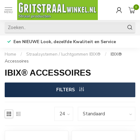
0
MENU
Een NIEUWE Look, dezelfde Kwaliteit en Service
Home
/
Straalsystemen / luchtgommen IBIX®
/
IBIX®
Accessoires
IBIX® ACCESSOIRES
FILTERS