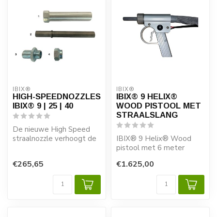
IBIX®
IBIX®
HIGH-SPEEDNOZZLES
IBIX® 9 HELIX®
IBIX® 9 | 25 | 40
WOOD PISTOOL MET
STRAALSLANG
De nieuwe High Speed
straalnozzle verhoogt de
IBIX® 9 Helix® Wood
productiesnelheid
pistool met 6 meter
aanzienlijk. Een...
straalslang
€265,65
€1.625,00