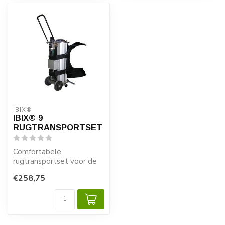
IBIX®
IBIX® 9
RUGTRANSPORTSET
Comfortabele
rugtransportset voor de
IBIX® 9
€258,75
Met deze rugtransportset
kunt u ...