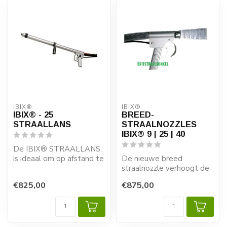
IBIX®
IBIX®
IBIX® - 25
BREED-
STRAALLANS
STRAALNOZZLES
IBIX® 9 | 25 | 40
De IBIX® STRAALLANS,
is ideaal om op afstand te
De nieuwe breed
kunnen stralen zoals
straalnozzle verhoogt de
plafonds, v...
productiesnelheid
€825,00
€875,00
aanzienlijk. Een zeer...