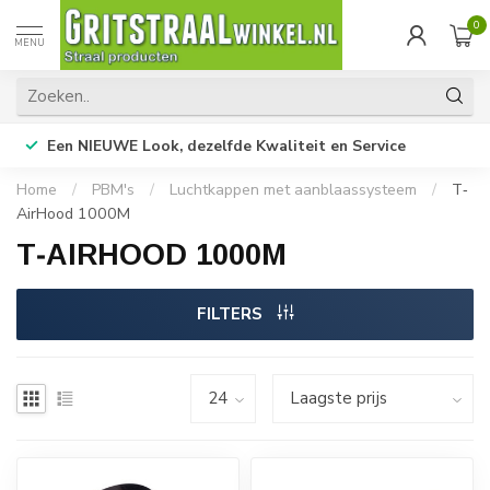
0
MENU
Een NIEUWE Look, dezelfde Kwaliteit en Service
Home
/
PBM's
/
Luchtkappen met aanblaassysteem
/
T‐
AirHood 1000M
T‐AIRHOOD 1000M
FILTERS