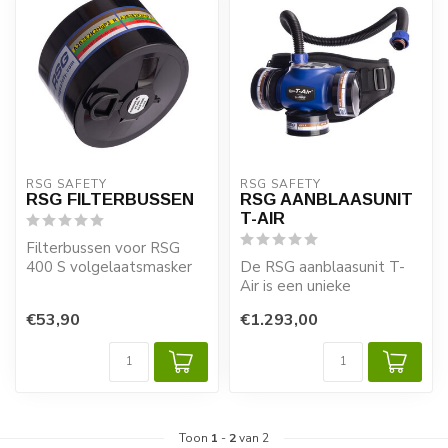
RSG SAFETY 
RSG SAFETY 
RSG FILTERBUSSEN
RSG AANBLAASUNIT
T-AIR
Filterbussen voor RSG
400 S volgelaatsmasker
De RSG aanblaasunit T-
en aanblaasunit T-Air
Air is een unieke
motoreenheid op accu die
€53,90
€1.293,00
kan worden gebr...
Toon
1
-
2
van 2