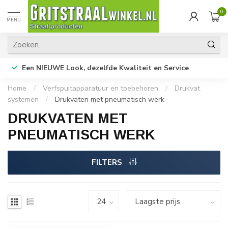
0
MENU
Een NIEUWE Look, dezelfde Kwaliteit en Service
Home
/
Verfspuitapparatuur en toebehoren
/
Drukvat
systemen
/
Drukvaten met pneumatisch werk
DRUKVATEN MET
PNEUMATISCH WERK
FILTERS