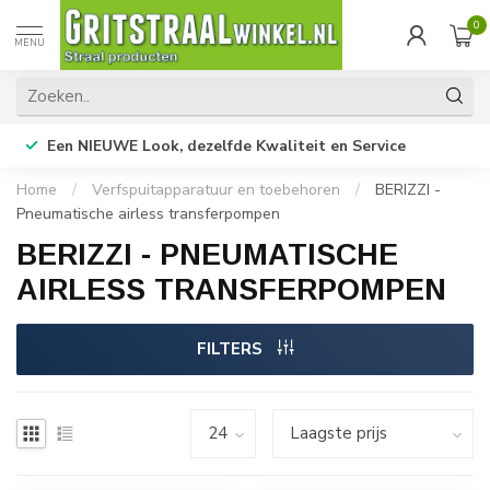
0
MENU
Een NIEUWE Look, dezelfde Kwaliteit en Service
Home
/
Verfspuitapparatuur en toebehoren
/
BERIZZI -
Pneumatische airless transferpompen
BERIZZI - PNEUMATISCHE
AIRLESS TRANSFERPOMPEN
FILTERS