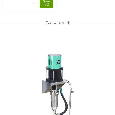
transferpompen met zui...
Toon
1
-
3
van 3