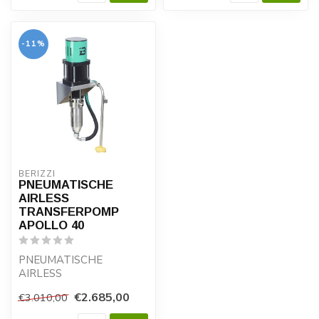
-11%
BERIZZI
PNEUMATISCHE
AIRLESS
TRANSFERPOMP
APOLLO 40
PNEUMATISCHE
AIRLESS
TRANSFERPOMP
€2.685,00
€3.010,00
APOLLO 40
Pneumatische