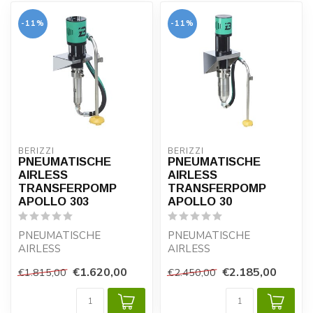
-11%
-11%
BERIZZI
BERIZZI
PNEUMATISCHE
PNEUMATISCHE
AIRLESS
AIRLESS
TRANSFERPOMP
TRANSFERPOMP
APOLLO 303
APOLLO 30
PNEUMATISCHE
PNEUMATISCHE
AIRLESS
AIRLESS
TRANSFERPOMP
TRANSFERPOMP
€1.620,00
€2.185,00
€1.815,00
€2.450,00
APOLLO 303
APOLLO 30
Pneumatische
Pneumatische
transferpompen met zu...
transferpompen met zui...