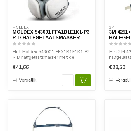
MOLDEX
3M
MOLDEX 543001 FFA1B1E1K1-P3
3M 4251+
R D HALFGELAATSMASKER
HALFGE
Het Moldex 543001 FFA1B1E1K1-P3
Het 3M 42
R D halfgelaatsmasker met de
halfgelaa
geïntegreerde filte...
fijnstof, ne
€41,66
€28,50
Vergelijk
Vergelij