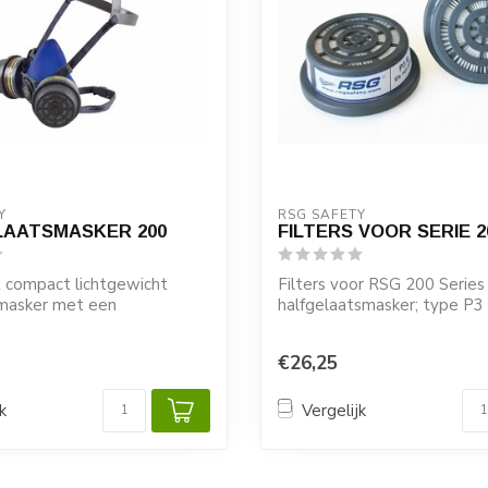
Y 
RSG SAFETY 
LAATSMASKER 200
FILTERS VOOR SERIE 20
t compact lichtgewicht
Filters voor RSG 200 Series
tmasker met een
halfgelaatsmasker; type P3
eld.
€26,25
k
Vergelijk