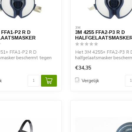
3M
 FFA1-P2 R D
3M 4255 FFA2-P3 R D
LAATSMASKER
HALFGELAATSMASKE
51+ FFA1-P2 R D
Het 3M 4255+ FFA2-P3 R 
tsmasker beschermt tegen
halfgelaatsmasker bescher
vel op ol...
optimaal tegen organische d.
€34,35
k
Vergelijk