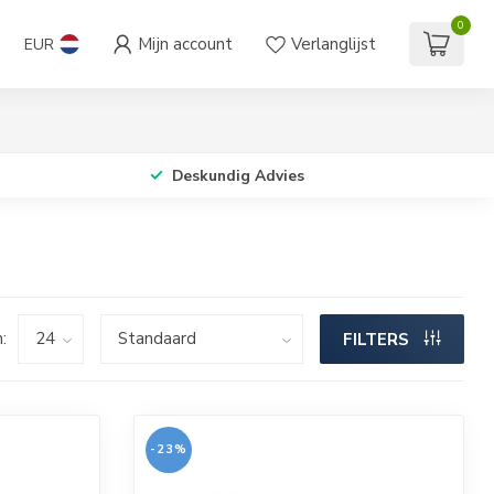
0
Mijn account
Verlanglijst
EUR
Deskundig Advies
:
FILTERS
-23%