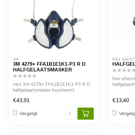
3M
RSG SAFET
3M 4279+ FFA1B1E1K1-P3 R D
HALFGE
HALFGELAATSMASKER
Een uiters
Het 3M 4279+ FFA1B1E1K1-P3 R D
halfgelaa
halfgelaatsmasker beschermt
ruim zichtv
optimaal tegen zure e...
€43,91
€13,40
RSG...
Vergelijk
Vergelij