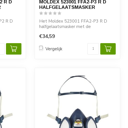
2 R D
MOLDEX 523001 FFA2-P3 R D
R
HALFGELAATSMASKER
P2 R D
Het Moldex 523001 FFA2-P3 R D
halfgelaatsmasker met de
geïntegreerde filter elem...
€34,59
Vergelijk