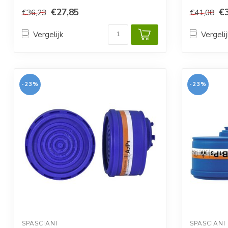
€27,85
€
€36,23
€41,08
Vergelijk
Vergelij
-23%
-23%
SPASCIANI
SPASCIANI