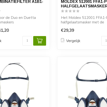
MBINATIEFILTER A1B1-
MOLDEX 512001 FFA1-P
HALFGELAATSMASKE
oor de Duo en Duetta
Het Moldex 512001 FFA1-
smaskers
halfgelaatsmasker met de
geïntegreerde filter elem...
41,20
€29,39
k
Vergelijk