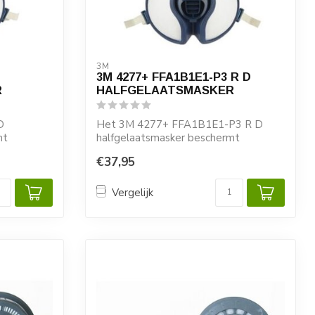
3M
3M 4277+ FFA1B1E1-P3 R D
R
HALFGELAATSMASKER
D
Het 3M 4277+ FFA1B1E1-P3 R D
mt
halfgelaatsmasker beschermt
..
optimaal tegen zure en ...
€37,95
Vergelijk