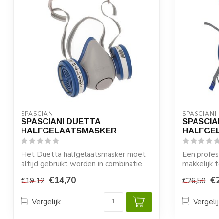
SPASCIANI
SPASCIANI
SPASCIANI DUETTA
SPASCIA
HALFGELAATSMASKER
HALFGE
Het Duetta halfgelaatsmasker moet
Een profes
altijd gebruikt worden in combinatie
makkelijk 
met de Sp...
halfgelaat
€14,70
€
€19,12
€26,50
Mask...
Vergelijk
Vergelij