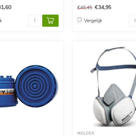
31,60
€34,95
€45,45
k
Vergelijk
MOLDEX