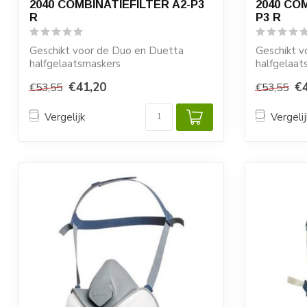
2040 COMBINATIEFILTER A2-P3
2040 CO
R
P3 R
Geschikt voor de Duo en Duetta
Geschikt v
halfgelaatsmaskers
halfgelaat
€41,20
€
€53,55
€53,55
Vergelijk
Vergelij