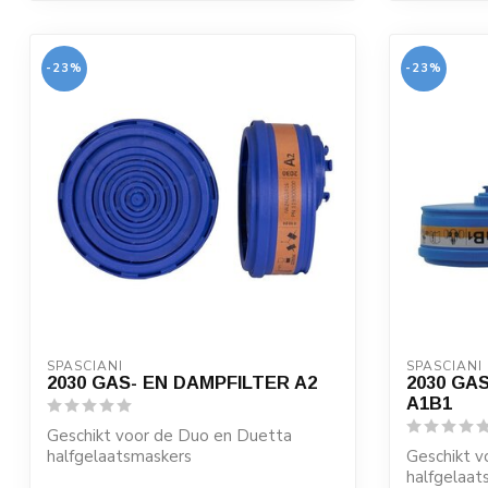
-23%
-23%
SPASCIANI
SPASCIANI
2030 GAS- EN DAMPFILTER A2
2030 GA
A1B1
Geschikt voor de Duo en Duetta
halfgelaatsmaskers
Geschikt v
halfgelaat