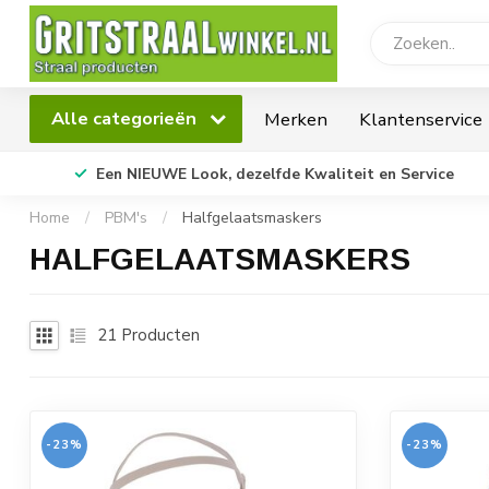
Alle categorieën
Merken
Klantenservice
Een NIEUWE Look, dezelfde Kwaliteit en Service
Home
/
PBM's
/
Halfgelaatsmaskers
HALFGELAATSMASKERS
21
Producten
-23%
-23%