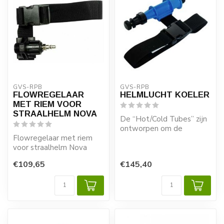
GVS-RPB
GVS-RPB
FLOWREGELAAR
HELMLUCHT KOELER
MET RIEM VOOR
STRAALHELM NOVA
De “Hot/Cold Tubes” zijn
ontworpen om de
Flowregelaar met riem
helmlucht te verbeteren
voor straalhelm Nova
in extreem warm...
€109,65
€145,40