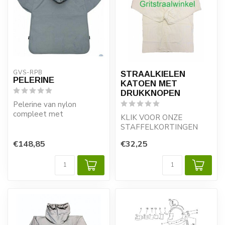
GVS-RPB
STRAALKIELEN
PELERINE
KATOEN MET
DRUKKNOPEN
Pelerine van nylon
compleet met
KLIK VOOR ONZE
binnenkraag voor de
STAFFELKORTINGEN
straalhelm NOVA 2000.
€148,85
€32,25
Passend op straalhelm:
NOVA 2000 / 1 / 3
H...