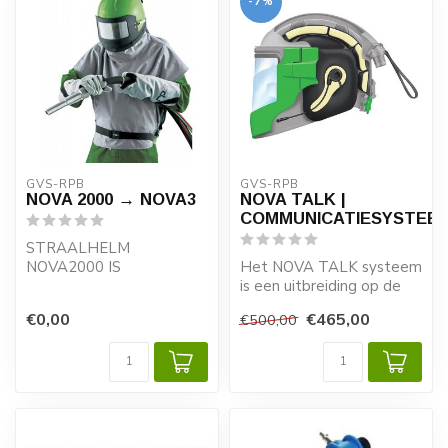
-7%
GVS-RPB
GVS-RPB
NOVA 2000 → NOVA3
NOVA TALK |
COMMUNICATIESYSTEE
STRAALHELM
NOVA2000 IS
Het NOVA TALK systeem
VERVANGEN VOOR DE
is een uitbreiding op de
NOVA3
NOVA 1 of 3 straalhelm
€0,00
€465,00
€500,00
om i.c.m. ...