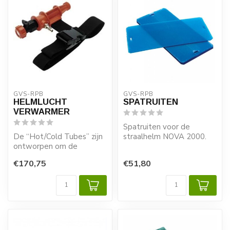
GVS-RPB
GVS-RPB
HELMLUCHT
SPATRUITEN
VERWARMER
Spatruiten voor de
De “Hot/Cold Tubes” zijn
straalhelm NOVA 2000.
ontworpen om de
Ter bescherming kunnen
helmlucht te verbeteren
de wegtrekruite...
€170,75
€51,80
in extreem warm...