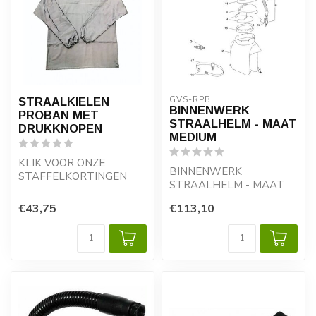
GVS-RPB
STRAALKIELEN
BINNENWERK
PROBAN MET
STRAALHELM - MAAT
DRUKKNOPEN
MEDIUM
KLIK VOOR ONZE
BINNENWERK
STAFFELKORTINGEN
STRAALHELM - MAAT
MEDIUM
MATERIAAL PROBAN -
€43,75
€113,10
VLAMVERTRAGEND
HALS MET...