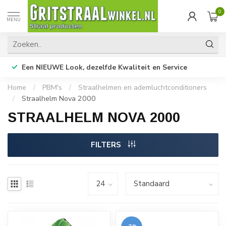
0
MENU
Een NIEUWE Look, dezelfde Kwaliteit en Service
Home
/
PBM's
/
Straalhelmen en ademluchtconditioners
/
Straalhelm Nova 2000
STRAALHELM NOVA 2000
FILTERS