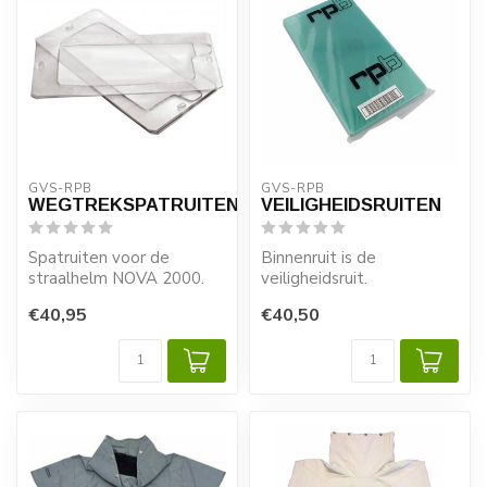
GVS-RPB
GVS-RPB
WEGTREKSPATRUITEN
VEILIGHEIDSRUITEN
Spatruiten voor de
Binnenruit is de
straalhelm NOVA 2000.
veiligheidsruit.
Ter bescherming kunnen
€40,95
€40,50
de wegtrekruite...