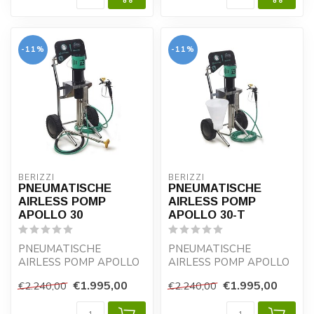
-11%
-11%
BERIZZI
BERIZZI
PNEUMATISCHE
PNEUMATISCHE
AIRLESS POMP
AIRLESS POMP
APOLLO 30
APOLLO 30-T
PNEUMATISCHE
PNEUMATISCHE
AIRLESS POMP APOLLO
AIRLESS POMP APOLLO
30
30
€1.995,00
€1.995,00
€2.240,00
€2.240,00
Pneumatische zuigerpomp
Pneumatische zuigerpomp
voor professioneel ...
voor professioneel ...