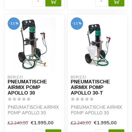
-11%
-11%
BERIZZI
BERIZZI
PNEUMATISCHE
PNEUMATISCHE
AIRMIX POMP
AIRMIX POMP
APOLLO 30
APOLLO 30-T
PNEUMATISCHE AIRMIX
PNEUMATISCHE AIRMIX
POMP APOLLO 30
POMP APOLLO 30
Pneumatische zuigerpomp
Pneumatische zuigerpomp
€1.995,00
€1.995,00
€2.240,00
€2.240,00
voor professioneel v...
voor professioneel v...