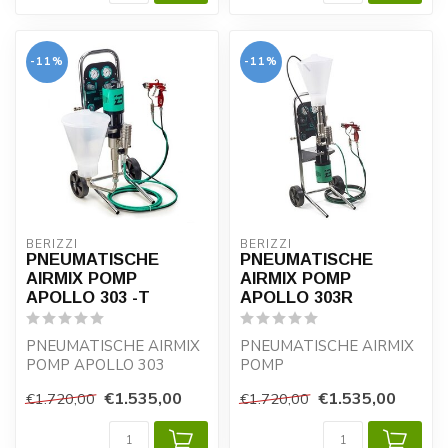
-11%
-11%
BERIZZI
BERIZZI
PNEUMATISCHE
PNEUMATISCHE
AIRMIX POMP
AIRMIX POMP
APOLLO 303 -T
APOLLO 303R
PNEUMATISCHE AIRMIX
PNEUMATISCHE AIRMIX
POMP APOLLO 303
POMP
Geschikt voor laag- en
Geschikt voor laag- en
€1.535,00
€1.535,00
€1.720,00
€1.720,00
middelviskeuze lakk...
middelviskeuze lakken,
lakken,...