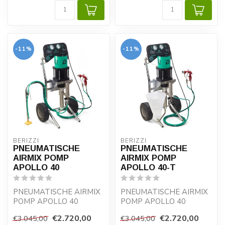
voor professioneel ...
voor professioneel ...
-11%
-11%
BERIZZI
BERIZZI
PNEUMATISCHE
PNEUMATISCHE
AIRMIX POMP
AIRMIX POMP
APOLLO 40
APOLLO 40-T
PNEUMATISCHE AIRMIX
PNEUMATISCHE AIRMIX
POMP APOLLO 40
POMP APOLLO 40
Pneumatische zuigerpomp
Pneumatische zuigerpomp
€2.720,00
€2.720,00
€3.045,00
€3.045,00
voor professioneel v...
voor professioneel v...