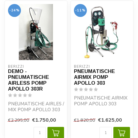
-24%
-11%
BERIZZI
BERIZZI
DEMO -
PNEUMATISCHE
PNEUMATISCHE
AIRMIX POMP
AIRLESS POMP
APOLLO 303
APOLLO 303R
PNEUMATISCHE AIRMIX
PNEUMATISCHE AIRLES /
POMP APOLLO 303
MIX POMP APOLLO 303
Geschikt voor laag- en
Geschikt voor laag- en
middelviskeuze lakk...
€1.750,00
€1.625,00
€2.295,00
€1.820,00
middelviskeuz...