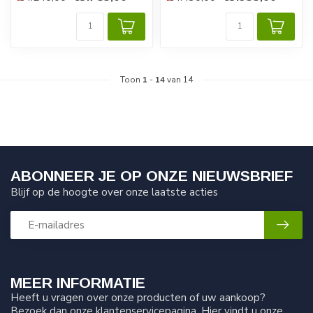
Pneumatische airless
zuigerpomp voor het pr...
Toon
1
-
14
van 14
ABONNEER JE OP ONZE NIEUWSBRIEF
Blijf op de hoogte over onze laatste acties
MEER INFORMATIE
Heeft u vragen over onze producten of uw aankoop?
Bezoek dan onze klantenservicepagina. Hier vindt u onze