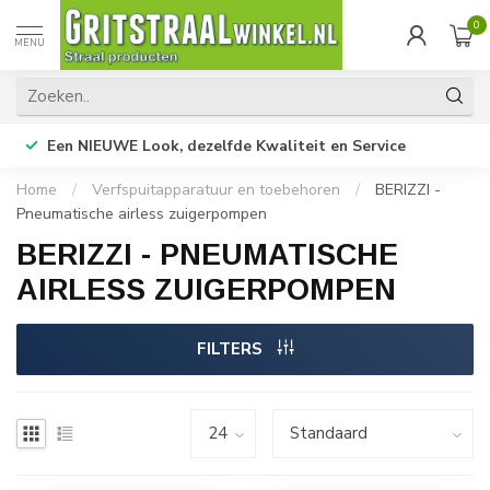
0
MENU
Een NIEUWE Look, dezelfde Kwaliteit en Service
Home
/
Verfspuitapparatuur en toebehoren
/
BERIZZI -
Pneumatische airless zuigerpompen
BERIZZI - PNEUMATISCHE
AIRLESS ZUIGERPOMPEN
FILTERS