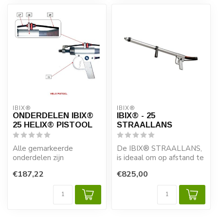
IBIX®
IBIX®
ONDERDELEN IBIX®
IBIX® - 25
25 HELIX® PISTOOL
STRAALLANS
Alle gemarkeerde
De IBIX® STRAALLANS,
onderdelen zijn
is ideaal om op afstand te
verkrijgbaar.
kunnen stralen zoals
€187,22
€825,00
plafonds, v...