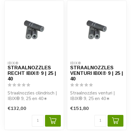
IBIX®
IBIX®
STRAALNOZZLES
STRAALNOZZLES
RECHT IBIX® 9 | 25 |
VENTURI IBIX® 9 | 25 |
40
40
Straalnozzles cilindrisch |
Straalnozzles venturi |
IBIX® 9, 25 en 40∗
IBIX® 9, 25 en 40∗
€132,00
€151,80
- IBIX 9 | 25 Diameters: Ø
- Problaster 9 | 25
1,5...
Diameters: Ø 2...