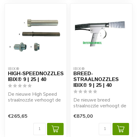
IBIX®
IBIX®
HIGH-SPEEDNOZZLES
BREED-
IBIX® 9 | 25 | 40
STRAALNOZZLES
IBIX® 9 | 25 | 40
De nieuwe High Speed
straalnozzle verhoogt de
De nieuwe breed
productiesnelheid
straalnozzle verhoogt de
aanzienlijk. Een...
productiesnelheid
€265,65
€875,00
aanzienlijk. Een zeer...