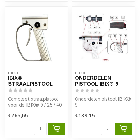
IBIX®
IBIX®
IBIX®
ONDERDELEN
STRAALPISTOOL
PISTOOL IBIX® 9
Compleet straalpistool
Onderdelen pistool IBIX®
voor de IBIX® 9 / 25 / 40
9
€265,65
€139,15
Alle gemarkeerde
onderdelen zijn
verkrijgbaar.