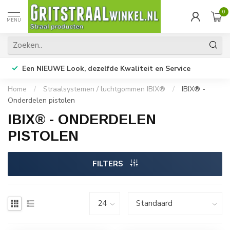
0
MENU
Een NIEUWE Look, dezelfde Kwaliteit en Service
Home
/
Straalsystemen / luchtgommen IBIX®
/
IBIX® -
Onderdelen pistolen
IBIX® - ONDERDELEN
PISTOLEN
FILTERS