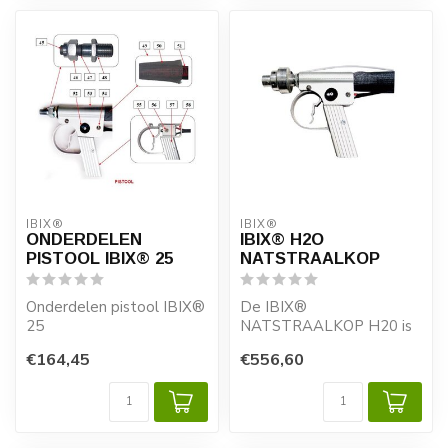
IBIX®
IBIX®
ONDERDELEN
IBIX® H2O
PISTOOL IBIX® 25
NATSTRAALKOP
Onderdelen pistool IBIX®
De IBIX®
25
NATSTRAALKOP H20 is
speciaal ontwikkeld om
€164,45
€556,60
Alle gemarkeerde
op een milieu-vriendelijke
onderdelen zijn
...
verkrijgbaar.