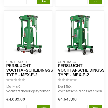
CONTRACOR
CONTRACOR
PERSLUCHT
PERSLUCHT
VOCHTAFSCHEIDINGSSYSTEEM
VOCHTAFSCHEIDINGSS
TYPE - MEX-E-2
TYPE - MEX-P-2
De MEX
De MEX
vochtafscheidingssytemen speciaal
vochtafscheidingssytemen spe
voor het verwijderen van
voor het verwijderen van
€4.089,00
€4.643,00
condensaat en ...
condensaat en ...