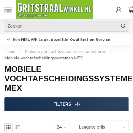
MENU
Een NIEUWE Look, dezelfde Kwaliteit en Service
Home
/
Mobiele persluchtsystemen en toebehoren
/
Mobiele vochtafscheidingssystemen MEX
MOBIELE
VOCHTAFSCHEIDINGSSYSTEM
MEX
FILTERS