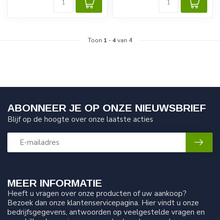
Toon
1
-
4
van 4
ABONNEER JE OP ONZE NIEUWSBRIEF
Blijf op de hoogte over onze laatste acties
MEER INFORMATIE
Heeft u vragen over onze producten of uw aankoop?
Bezoek dan onze klantenservicepagina. Hier vindt u onze
bedrijfsgegevens, antwoorden op veelgestelde vragen en