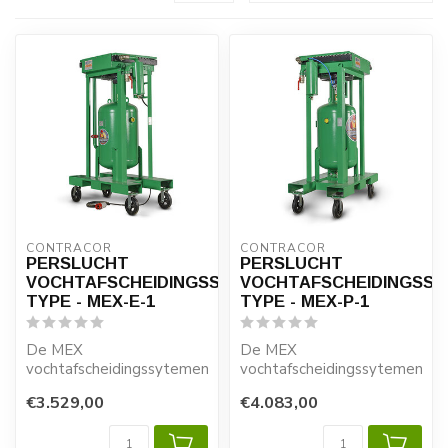
CONTRACOR
CONTRACOR
PERSLUCHT
PERSLUCHT
VOCHTAFSCHEIDINGSSYSTEEM
VOCHTAFSCHEIDINGSS
TYPE - MEX-E-1
TYPE - MEX-P-1
De MEX
De MEX
vochtafscheidingssytemen speciaal
vochtafscheidingssytemen spe
voor het verwijderen van
voor het verwijderen van
€3.529,00
€4.083,00
condensaat en ...
condensaat en ...