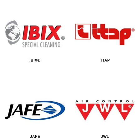
IBIX®
ITAP
JAFE
JWL