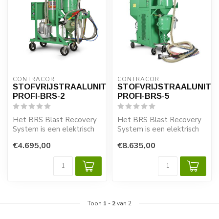
CONTRACOR
CONTRACOR
STOFVRIJSTRAALUNIT
STOFVRIJSTRAALUNIT
PROFI-BRS-2
PROFI-BRS-5
Het BRS Blast Recovery
Het BRS Blast Recovery
System is een elektrisch
System is een elektrisch
aangedreven, stofvrij-
aangedreven, stofvrij-
€4.695,00
€8.635,00
drukstraal...
drukstraal...
Toon
1
-
2
van 2