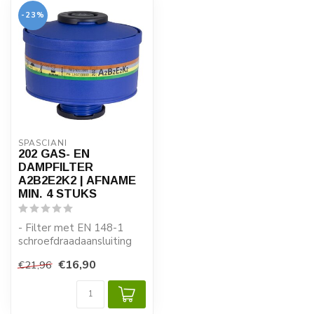
-23%
SPASCIANI
202 GAS- EN
DAMPFILTER
A2B2E2K2 | AFNAME
MIN. 4 STUKS
- Filter met EN 148-1
schroefdraadaansluiting
- Geschikt voor de TR 82,
€16,90
€21,96
TR 2002...