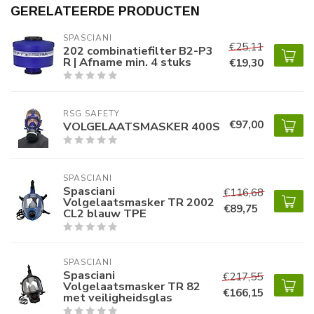
GERELATEERDE PRODUCTEN
SPASCIANI
€25,11
202 combinatiefilter B2-P3
R | Afname min. 4 stuks
€19,30
RSG SAFETY 
€97,00
VOLGELAATSMASKER 400S
SPASCIANI
Spasciani
€116,68
Volgelaatsmasker TR 2002
€89,75
CL2 blauw TPE
SPASCIANI
Spasciani
€217,55
Volgelaatsmasker TR 82
€166,15
met veiligheidsglas