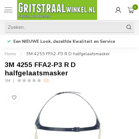
0
MENU
Een NIEUWE Look, dezelfde Kwaliteit en Service
Home
/
3M 4255 FFA2-P3 R D halfgelaatsmasker
3M 4255 FFA2-P3 R D
halfgelaatsmasker
(0)
3M