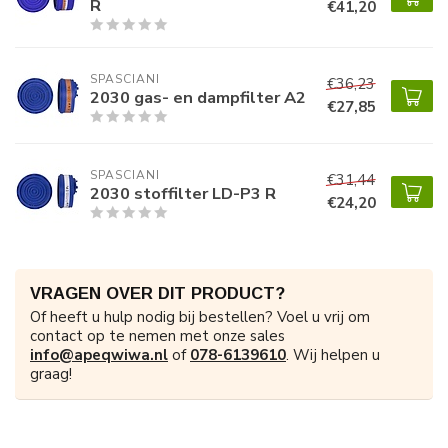
R
€41,20
SPASCIANI
€36,23
2030 gas- en dampfilter A2
€27,85
SPASCIANI
€31,44
2030 stoffilter LD-P3 R
€24,20
VRAGEN OVER DIT PRODUCT?
Of heeft u hulp nodig bij bestellen? Voel u vrij om
contact op te nemen met onze sales
info@apeqwiwa.nl
of
078-6139610
. Wij helpen u
graag!