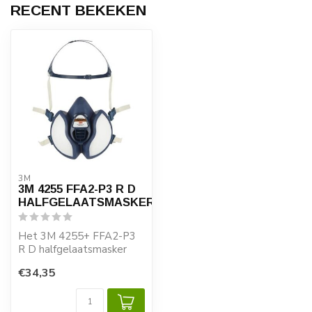
RECENT BEKEKEN
3M
3M 4255 FFA2-P3 R D
HALFGELAATSMASKER
Het 3M 4255+ FFA2-P3
R D halfgelaatsmasker
beschermt optimaal
€34,35
tegen organische d...