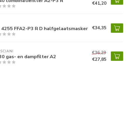
40 combinatiefilter A2-P3 R
€41,20
€34,35
 4255 FFA2-P3 R D halfgelaatsmasker
SCIANI
€36,23
30 gas- en dampfilter A2
€27,85