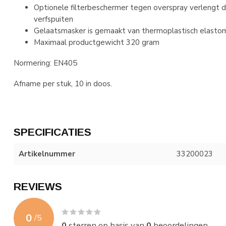
Optionele filterbeschermer tegen overspray verlengt de
verfspuiten
Gelaatsmasker is gemaakt van thermoplastisch elasto
Maximaal productgewicht 320 gram
Normering: EN405
Afname per stuk, 10 in doos.
SPECIFICATIES
Artikelnummer
33200023
REVIEWS
0
/
5
0
sterren op basis van
0
beoordelingen