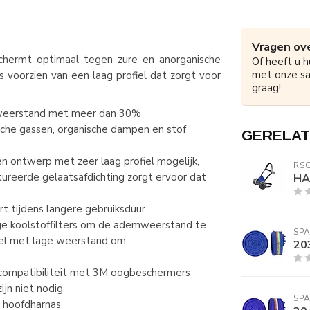
Vragen ove
ermt optimaal tegen zure en anorganische
Of heeft u h
met onze s
 voorzien van een laag profiel dat zorgt voor
graag!
mweerstand met meer dan 30%
sche gassen, organische dampen en stof
GERELAT
een ontwerp met zeer laag profiel mogelijk,
RSG
ureerde gelaatsafdichting zorgt ervoor dat
HA
t tijdens langere gebruiksduur
ige koolstoffilters om de ademweerstand te
SPA
iel met lage weerstand om
20
n compatibiliteit met 3M oogbeschermers
ijn niet nodig
SPA
t hoofdharnas