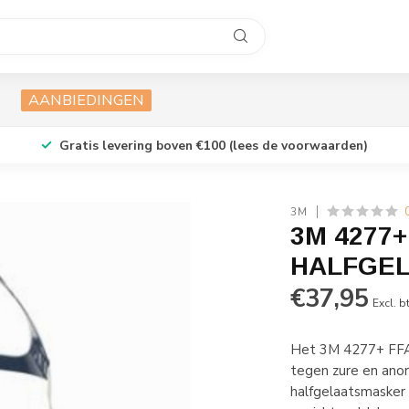
AANBIEDINGEN
Gratis levering boven €100 (lees de voorwaarden)
3M
3M 4277+
HALFGE
€37,95
Excl. b
Het 3M 4277+ FFA
tegen zure en ano
halfgelaatsmasker 