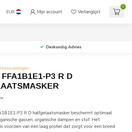
0
Mijn account
Verlanglijst
EUR
Deskundig Advies
0 beoordelingen
 FFA1B1E1-P3 R D
LAATSMASKER
tw
1B1E1-P3 R D halfgelaatsmasker beschermt optimaal
rganische gassen, organische dampen en stof. Het
is voorzien van een laag profiel dat zorgt voor een breed