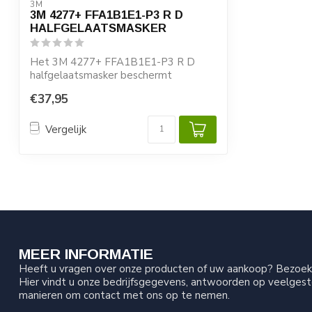
3M
3M 4277+ FFA1B1E1-P3 R D
HALFGELAATSMASKER
Het 3M 4277+ FFA1B1E1-P3 R D
halfgelaatsmasker beschermt
optimaal tegen zure en ...
€37,95
Vergelijk
MEER INFORMATIE
Heeft u vragen over onze producten of uw aankoop? Bezoek 
Hier vindt u onze bedrijfsgegevens, antwoorden op veelgest
manieren om contact met ons op te nemen.