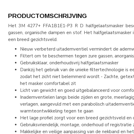
PRODUCTOMSCHRIJVING
Het 3M 4277+ FFA1B1E1-P3 R D halfgelaatsmasker besch
gassen, organische dampen en stof. Het halfgelaatsmasker is
een breed gezichtsveld.
Nieuw verbeterd uitademventiel vermindert de ade
Filtert om te beschermen tegen zure gassen, anorgani
Gebruiksklaar, onderhoudsvrij halfgelaatsmasker
Dankzij het gebruik van de unieke filtertechnologie is 
zodat het zicht niet belemmerd wordt - Zachte, getext
het masker comfortabel zit
Licht van gewicht en goed uitgebalanceerd voor comfor
Inademventielen langs beide zijden en grote, meerlag
verlagen, aangevuld met een parabolisch uitademvent
warmteontwikkeling tegen te gaan
Het lage profiel zorgt voor een breed gezichtsveld e
Gebruiksvriendelijk, montage, onderhoud of registratie z
Makkelijke en veilige aanpassing van de nekband en he