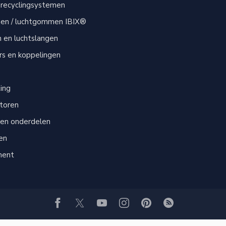
 recyclingsystemen
men / luchtgommen IBIX®
n en luchtslangen
s en koppelingen
s
ting
atoren
 en onderdelen
en
ment