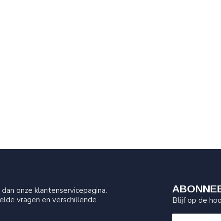
ABONNEE
dan onze klantenservicepagina.
elde vragen en verschillende
Blijf op de ho