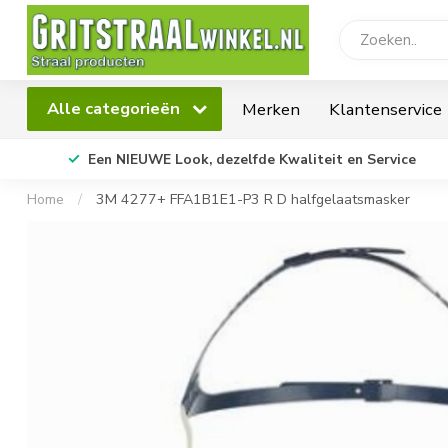
Alle categorieën
Merken
Klantenservice
Een NIEUWE Look, dezelfde Kwaliteit en Service
Home
/
3M 4277+ FFA1B1E1-P3 R D halfgelaatsmasker