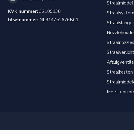
Straalmiddel
KVK nummer:
32109138
Straalsyste
btw-nummer:
NL814752676B01
Straalslange
Nozzlehouder
Straalnozzle
Straalverlich
Afzuigventil
Straalkasten
Straalmiddel
Meet-equip