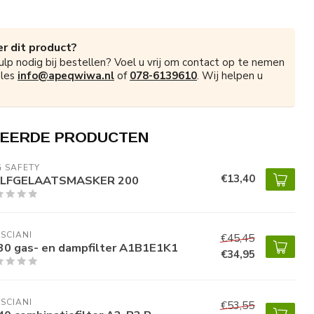
r dit product?
ulp nodig bij bestellen? Voel u vrij om contact op te nemen
ales
info@apeqwiwa.nl
of
078-6139610
. Wij helpen u
EERDE PRODUCTEN
 SAFETY 
€13,40
LFGELAATSMASKER 200
SCIANI
€45,45
30 gas- en dampfilter A1B1E1K1
€34,95
SCIANI
€53,55