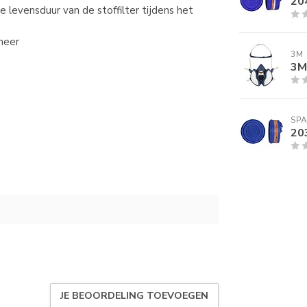
20
 levensduur van de stoffilter tijdens het
meer
3M
3M
SPA
20
JE BEOORDELING TOEVOEGEN