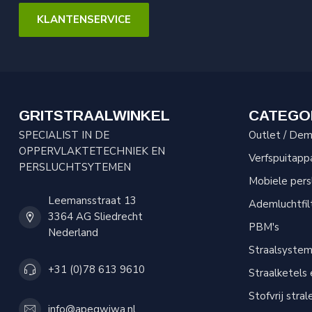
KLANTENSERVICE
GRITSTRAALWINKEL
CATEGO
SPECIALIST IN DE
Outlet / Demo
OPPERVLAKTETECHNIEK EN
Verfspuitapp
PERSLUCHTSYTEMEN
Mobiele per
Leemansstraat 13
Ademluchtfil
3364 AG Sliedrecht
PBM's
Nederland
Straalsyste
+31 (0)78 613 9610
Straalketels
Stofvrij stral
info@apeqwiwa.nl