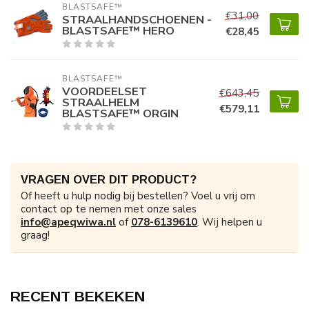
BLASTSAFE™ 
€31,00
STRAALHANDSCHOENEN -
BLASTSAFE™ HERO
€28,45
BLASTSAFE™ 
VOORDEELSET
€643,45
STRAALHELM
€579,11
BLASTSAFE™ ORGIN
VRAGEN OVER DIT PRODUCT?
Of heeft u hulp nodig bij bestellen? Voel u vrij om
contact op te nemen met onze sales
info@apeqwiwa.nl
of
078-6139610
. Wij helpen u
graag!
RECENT BEKEKEN