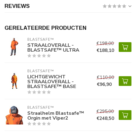
REVIEWS
GERELATEERDE PRODUCTEN
BLASTSAFE™ 
€198,00
STRAALOVERALL -
BLASTSAFE™ ULTRA
€188,10
BLASTSAFE™ 
LICHTGEWICHT
€110,00
STRAALOVERALL -
€96,90
BLASTSAFE™ BASE
BLASTSAFE™ 
€295,00
Straalhelm Blastsafe™
Orgin met Viper2
€248,50