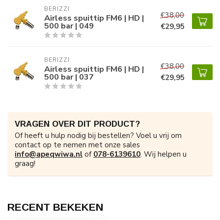
BERIZZI
€38,00
Airless spuittip FM6 | HD |
500 bar | 049
€29,95
BERIZZI
€38,00
Airless spuittip FM6 | HD |
500 bar | 037
€29,95
VRAGEN OVER DIT PRODUCT?
Of heeft u hulp nodig bij bestellen? Voel u vrij om
contact op te nemen met onze sales
info@apeqwiwa.nl
of
078-6139610
. Wij helpen u
graag!
RECENT BEKEKEN