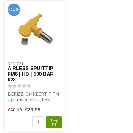
-21%
BERIZZI
AIRLESS SPUITTIP
FM6 | HD | 500 BAR |
023
BERIZZI OMKEERTIP FM
zijn universele airless
spuittips. Hoogwaardige
€29,95
€38,00
kwaliteit v...