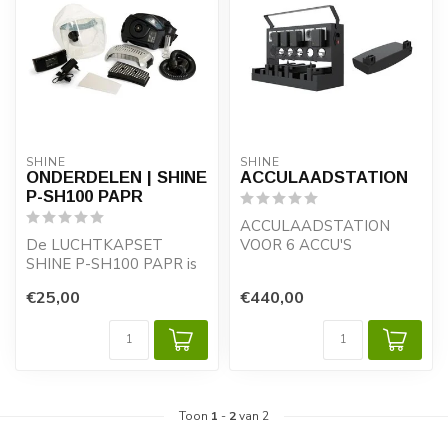
SHINE
SHINE
ONDERDELEN | SHINE
ACCULAADSTATION
P-SH100 PAPR
ACCULAADSTATION
De LUCHTKAPSET
VOOR 6 ACCU'S
SHINE P-SH100 PAPR is
ontworpen met het oog
Heeft u meerdere
€25,00
€440,00
op uw comfort en gara...
aanblaasunits in gebruik,
dan ...
Toon
1
-
2
van 2