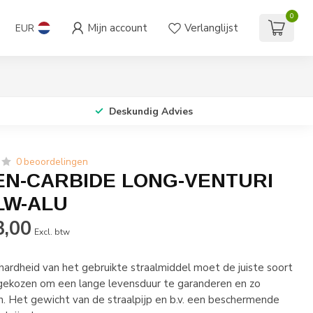
0
Mijn account
Verlanglijst
EUR
Deskundig Advies
0 beoordelingen
N-CARBIDE LONG-VENTURI
LW-ALU
3,00
Excl. btw
 hardheid van het gebruikte straalmiddel moet de juiste soort
 gekozen om een lange levensduur te garanderen en zo
. Het gewicht van de straalpijp en b.v. een beschermende