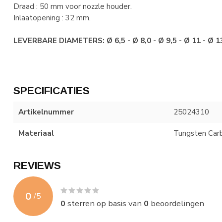
Draad : 50 mm voor nozzle houder.
Inlaatopening : 32 mm.
LEVERBARE DIAMETERS:
Ø 6,5 -
Ø 8,0 -
Ø 9,5 - Ø 11 - Ø 1
SPECIFICATIES
Artikelnummer
25024310
Materiaal
Tungsten Car
REVIEWS
0
/
5
0
sterren op basis van
0
beoordelingen