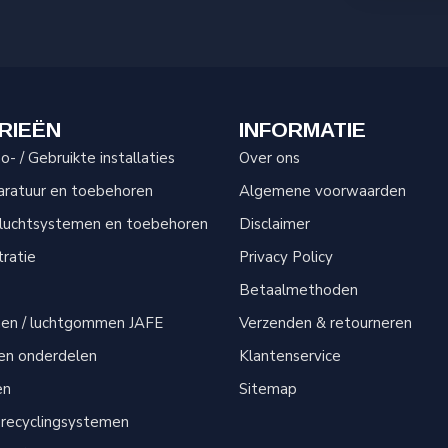
RIEËN
INFORMATIE
- / Gebruikte installaties
Over ons
aratuur en toebehoren
Algemene voorwaarden
sluchtsystemen en toebehoren
Disclaimer
tratie
Privacy Policy
Betaalmethoden
men / luchtgommen JAFE
Verzenden & retourneren
 en onderdelen
Klantenservice
en
Sitemap
 recyclingsystemen