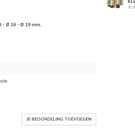
Kl
3 -
Ø 16
-
Ø 19
mm.
bide
JE BEOORDELING TOEVOEGEN