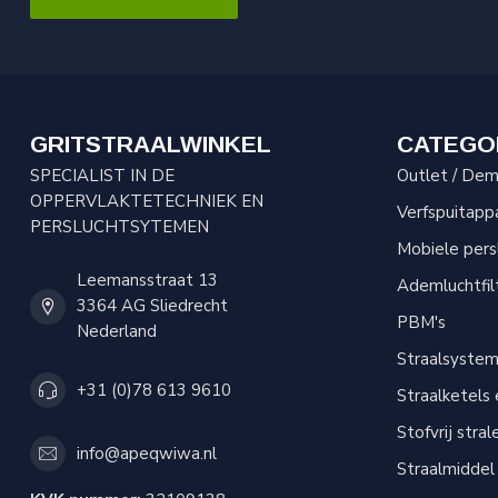
GRITSTRAALWINKEL
CATEGO
SPECIALIST IN DE
Outlet / Demo
OPPERVLAKTETECHNIEK EN
Verfspuitapp
PERSLUCHTSYTEMEN
Mobiele per
Leemansstraat 13
Ademluchtfil
3364 AG Sliedrecht
PBM's
Nederland
Straalsyste
+31 (0)78 613 9610
Straalketels
Stofvrij stral
info@apeqwiwa.nl
Straalmiddel