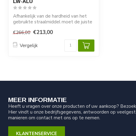
LW-ALU
Afhankelijk van de hardheid van het
gebruikte straalmiddel moet de juiste
soort ...
€213,00
€266,00
Vergelijk
MEER INFORMATIE
Heeft u vragen over onze producten of uw aankoop? Bezoek 
Hier vindt u onze bedrijfsgegevens, antwoorden op veelgest
manieren om contact met ons op te nemen.
KLANTENSERVICE