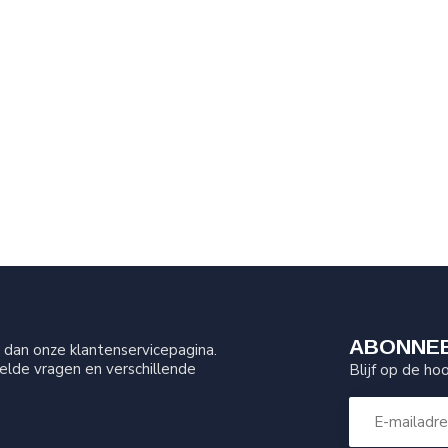
ABONNEE
dan onze klantenservicepagina.
elde vragen en verschillende
Blijf op de ho