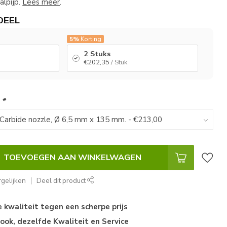
alpijp.
Lees meer
.
DEEL
5%
Korting
2 Stuks
€202,35
/ Stuk
:
*
TOEVOEGEN AAN WINKELWAGEN
gelijken
Deel dit product
kwaliteit tegen een scherpe prijs
ok, dezelfde Kwaliteit en Service