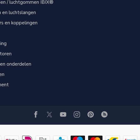
men / luchtgommen IBIX®
n en luchtslangen
s en koppelingen
s
ting
atoren
 en onderdelen
en
ment