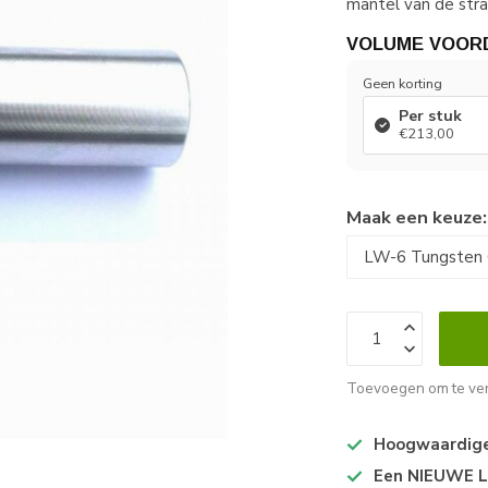
mantel van de stra
VOLUME VOOR
Geen korting
Per stuk
€213,00
Maak een keuze
Toevoegen om te ver
Hoogwaardige 
Een NIEUWE Lo