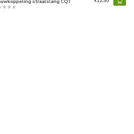
€12,50
auwkoppeling straalslang CQT