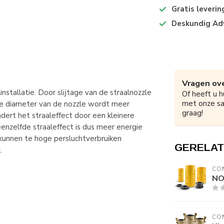
Gratis leveri
Deskundig Ad
Vragen ove
nstallatie. Door slijtage van de straalnozzle
Of heeft u h
met onze s
re diameter van de nozzle wordt meer
graag!
dert het straaleffect door een kleinere
eenzelfde straaleffect is dus meer energie
 kunnen te hoge persluchtverbruiken
GERELAT
.
CO
NO
CO