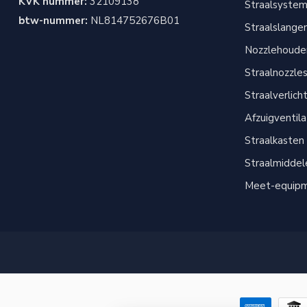
KVK nummer:
32109138
Straalsyste
btw-nummer:
NL814752676B01
Straalslange
Nozzlehouder
Straalnozzle
Straalverlich
Afzuigventil
Straalkasten
Straalmiddel
Meet-equip