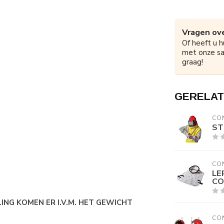
Vragen ove
Of heeft u h
met onze s
graag!
GERELAT
CO
ST
CO
LE
CO
ING KOMEN ER I.V.M. HET GEWICHT
CO