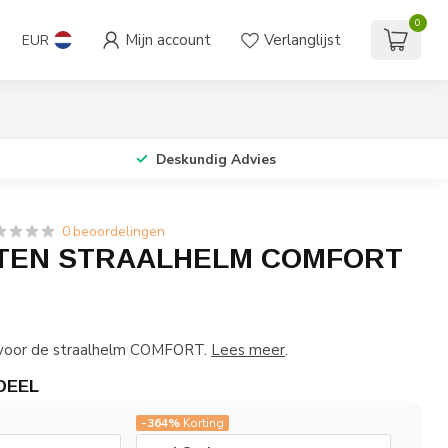
0
Mijn account
Verlanglijst
EUR
Deskundig Advies
0 beoordelingen
TEN STRAALHELM COMFORT
 voor de straalhelm COMFORT.
Lees meer
.
DEEL
-364%
Korting