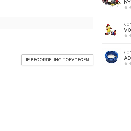
NY
CO
VO
CO
AD
JE BEOORDELING TOEVOEGEN