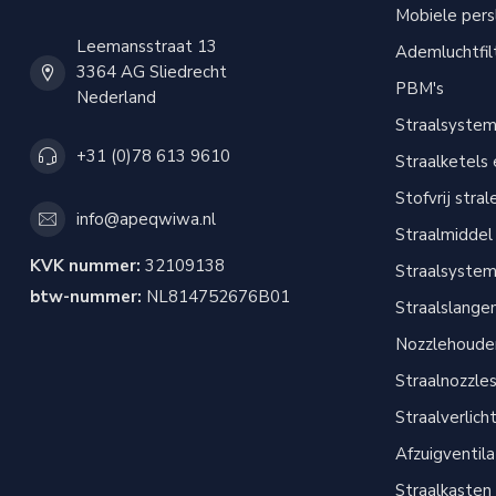
Mobiele per
Leemansstraat 13
Ademluchtfil
3364 AG Sliedrecht
PBM's
Nederland
Straalsyste
+31 (0)78 613 9610
Straalketels
Stofvrij stral
info@apeqwiwa.nl
Straalmiddel
KVK nummer:
32109138
Straalsyste
btw-nummer:
NL814752676B01
Straalslange
Nozzlehouder
Straalnozzle
Straalverlich
Afzuigventil
Straalkasten