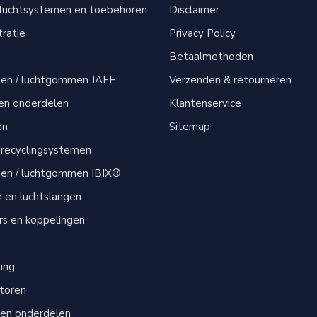
sluchtsystemen en toebehoren
Disclaimer
tratie
Privacy Policy
Betaalmethoden
men / luchtgommen JAFE
Verzenden & retourneren
 en onderdelen
Klantenservice
en
Sitemap
 recyclingsystemen
men / luchtgommen IBIX®
n en luchtslangen
s en koppelingen
s
ting
atoren
 en onderdelen