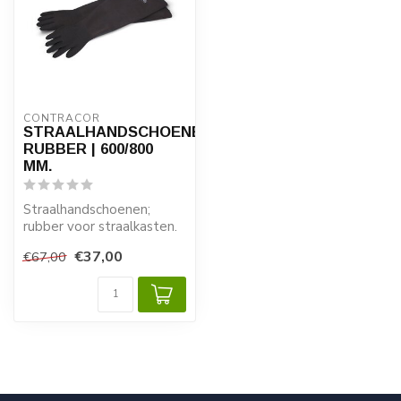
CONTRACOR
STRAALHANDSCHOENEN
RUBBER | 600/800
MM.
Straalhandschoenen;
rubber voor straalkasten.
€37,00
€67,00
Rubber
straalhandschoenen,
naad...