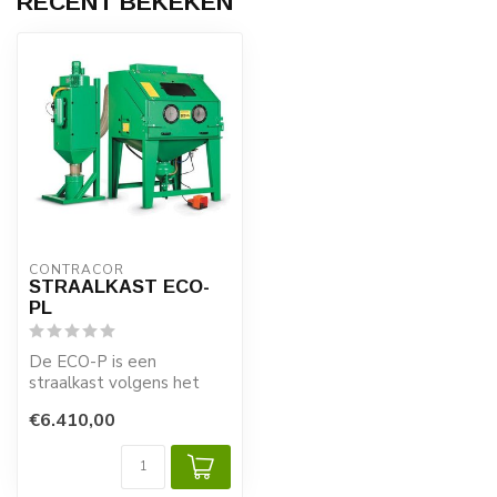
RECENT BEKEKEN
CONTRACOR
STRAALKAST ECO-
PL
De ECO-P is een
straalkast volgens het
drukstraal systeem. De
€6.410,00
straalkasten zijn ...