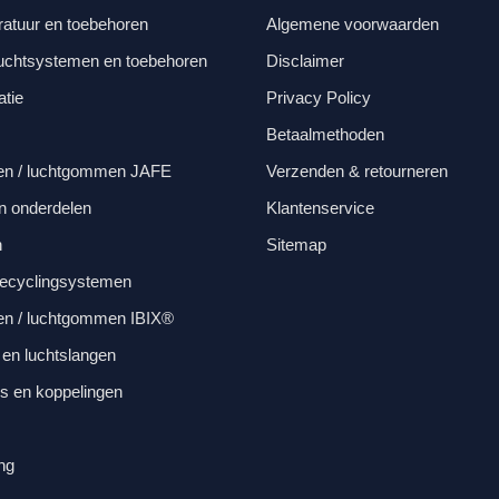
ratuur en toebehoren
Algemene voorwaarden
luchtsystemen en toebehoren
Disclaimer
atie
Privacy Policy
Betaalmethoden
en / luchtgommen JAFE
Verzenden & retourneren
en onderdelen
Klantenservice
n
Sitemap
recyclingsystemen
en / luchtgommen IBIX®
 en luchtslangen
s en koppelingen
ing