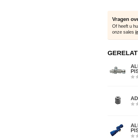
Vragen ove
Of heeft u hu
onze sales
i
GERELAT
AL
PI
AD
AL
PI