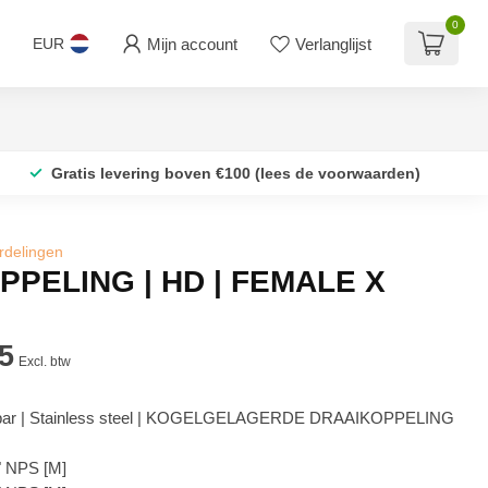
0
Mijn account
Verlanglijst
EUR
Gratis levering boven €100 (lees de voorwaarden)
rdelingen
PELING | HD | FEMALE X
5
Excl. btw
bar | Stainless steel | KOGELGELAGERDE DRAAIKOPPELING
4" NPS [M]