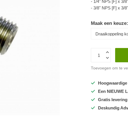
- 1/4" NPS [F] x 3/
- 3/8" NPS [F] x 3/
Maak een keuze
Toevoegen om te ver
Hoogwaardige k
Een NIEUWE Loo
Gratis leverin
Deskundig Adv