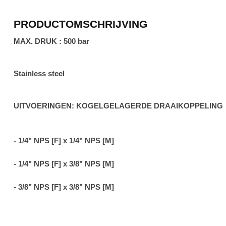
PRODUCTOMSCHRIJVING
MAX. DRUK : 500 bar
Stainless steel
UITVOERINGEN: KOGELGELAGERDE DRAAIKOPPELING
- 1/4" NPS [F] x 1/4" NPS [M]
- 1/4" NPS [F] x 3/8" NPS [M]
- 3/8" NPS [F] x 3/8" NPS [M]