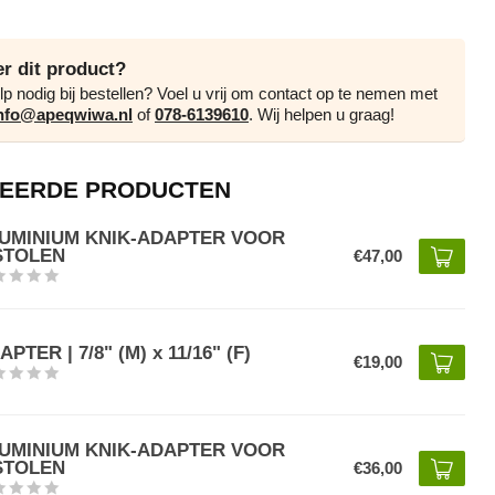
r dit product?
lp nodig bij bestellen? Voel u vrij om contact op te nemen met
nfo@apeqwiwa.nl
of
078-6139610
. Wij helpen u graag!
EERDE PRODUCTEN
UMINIUM KNIK-ADAPTER VOOR
STOLEN
€47,00
APTER | 7/8" (M) x 11/16" (F)
€19,00
UMINIUM KNIK-ADAPTER VOOR
STOLEN
€36,00