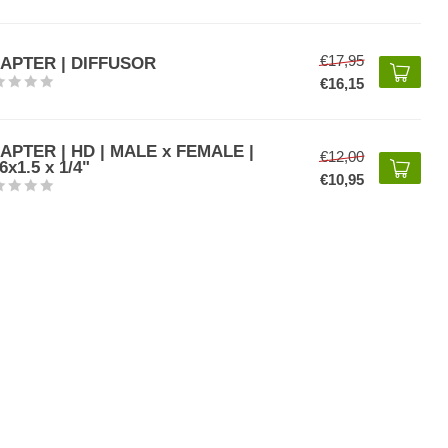
€17,95
APTER | DIFFUSOR
€16,15
APTER | HD | MALE x FEMALE |
€12,00
6x1.5 x 1/4"
€10,95