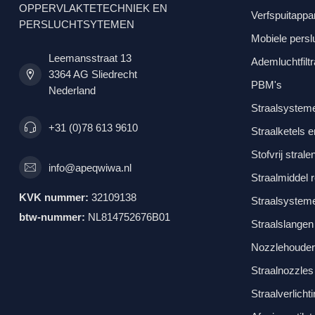
OPPERVLAKTETECHNIEK EN
Verfspuitappa
PERSLUCHTSYTEMEN
Mobiele pers
Leemansstraat 13
Ademluchtfiltr
3364 AG Sliedrecht
PBM's
Nederland
Straalsystem
+31 (0)78 613 9610
Straalketels 
Stofvrij strale
info@apeqwiwa.nl
Straalmiddel 
KVK nummer:
32109138
Straalsystem
btw-nummer:
NL814752676B01
Straalslangen
Nozzlehouder
Straalnozzles
Straalverlicht