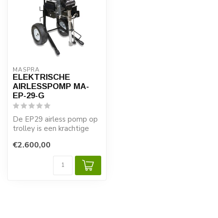
MASPRA
ELEKTRISCHE
AIRLESSPOMP MA-
EP-29-G
De EP29 airless pomp op
trolley is een krachtige
elektrische
€2.600,00
membraanpomp voor p...