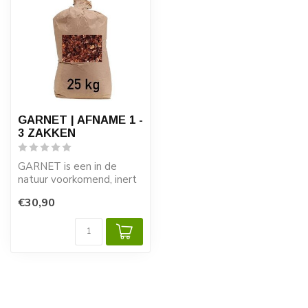
GARNET | AFNAME 1 -
3 ZAKKEN
GARNET is een in de
natuur voorkomend, inert
mineraal, dat geen
€30,90
vrijkwarts bevat...