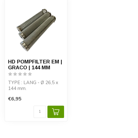
HD POMPFILTER EM |
GRACO | 144 MM
TYPE : LANG - Ø 26,5 x
144 mm.
€6,95
ZEEFMATEN : 15-30-60-
80-100-150-200 MESH