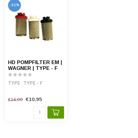
-32%
HD POMPFILTER EM |
WAGNER | TYPE - F
TYPE : TYPE - F
ZEEFMATEN : 60 - 100 -
€10,95
€16,00
150 MESH