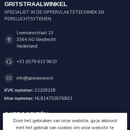
GRITSTRAALWINKEL
SPECIALIST IN DE OPPERVLAKTETECHNIEK EN
PERSLUCHTSYTEMEN
Leemansstraat 13
3364 AG Sliedrecht
Nederland
+31 (0)78 613 9610
info@apeqwiwa.nl
KVK nummer:
32109138
btw-nummer:
NL814752676B01
CATEGORIEËN
Door het gebruiken van onze website, ga je akkoord
met het gebruik van cookies om onze website te