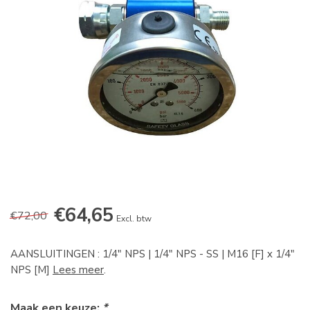
€64,65
€72,00
Excl. btw
AANSLUITINGEN : 1/4" NPS | 1/4" NPS - SS | M16 [F] x 1/4"
NPS [M]
Lees meer
.
Maak een keuze:
*