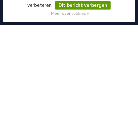
INFORMATIE
verbeteren.
Dit bericht verbergen
Meer over cookies »
MIJN ACCOUNT
€
© Copyright 2026 GRITSTRAALWINKEL