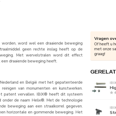
Vragen ove
ag worden, word wel een draaiende beweging
Of heeft u h
met onze s
traalmiddel geen rechte inslag heeft op de
graag!
eging. Met wervelstralen word dit effect
ik een draaiende beweging heeft.
GERELAT
in Nederland en België met het gepatenteerde
IBI
Hi
 reinigen van monumenten en kunstwerken.
t patent vervallen. IBIX® heeft dit systeem
d onder de naam Helix®. Met de technologie
de beweging aan een straalkorrel gegeven.
IBI
ar een horizontale en gommende beweging. Het
Str