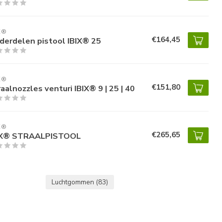
X®
€164,45
derdelen pistool IBIX® 25
X®
€151,80
aalnozzles venturi IBIX® 9 | 25 | 40
X®
€265,65
IX® STRAALPISTOOL
Luchtgommen
(83)