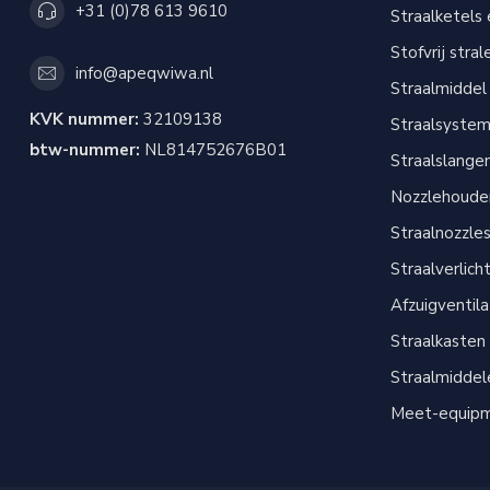
+31 (0)78 613 9610
Straalketels
Stofvrij stral
info@apeqwiwa.nl
Straalmiddel
KVK nummer:
32109138
Straalsyste
btw-nummer:
NL814752676B01
Straalslange
Nozzlehouder
Straalnozzle
Straalverlich
Afzuigventil
Straalkasten
Straalmiddel
Meet-equip