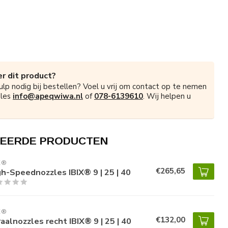
r dit product?
ulp nodig bij bestellen? Voel u vrij om contact op te nemen
ales
info@apeqwiwa.nl
of
078-6139610
. Wij helpen u
EERDE PRODUCTEN
X®
€265,65
gh-Speednozzles IBIX® 9 | 25 | 40
X®
€132,00
aalnozzles recht IBIX® 9 | 25 | 40