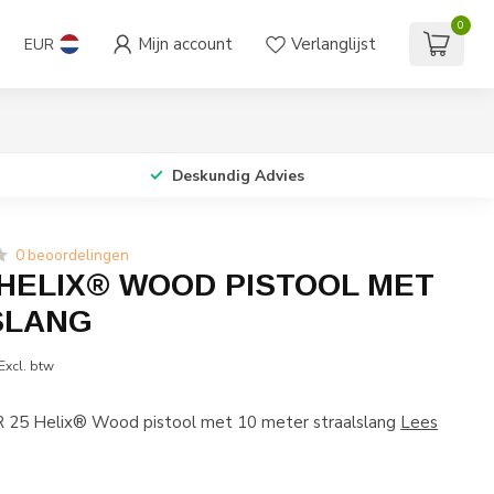
0
Mijn account
Verlanglijst
EUR
Deskundig Advies
0 beoordelingen
5 HELIX® WOOD PISTOOL MET
SLANG
Excl. btw
25 Helix® Wood pistool met 10 meter straalslang
Lees