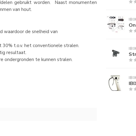
iddelen gebruikt worden. Naast monumenten
ommen van hout.
IBI
On
nd waardoor de snelheid van
 30% t.o.v. het conventionele stralen.
IBI
ig resultaat.
Str
re ondergronden te kunnen stralen.
IBI
IB