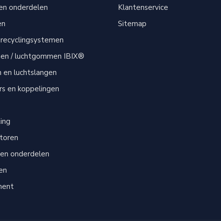
 en onderdelen
Klantenservice
en
Sitemap
 recyclingsystemen
men / luchtgommen IBIX®
n en luchtslangen
s en koppelingen
s
ting
atoren
 en onderdelen
en
ment