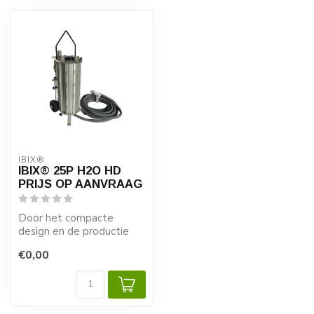
IBIX®
IBIX® 25P H2O HD
PRIJS OP AANVRAAG
Door het compacte
design en de productie
van een grote straalketel
€0,00
is de IBIX® 2...