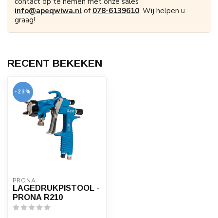
contact op te nemen met onze sales
info@apeqwiwa.nl
of
078-6139610
. Wij helpen u
graag!
RECENT BEKEKEN
-23%
PRONA
LAGEDRUKPISTOOL -
PRONA R210