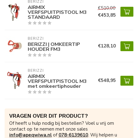
BERIZZI
AIRMIX
€510,00
VERFSPUITPISTOOL M3
€453,85
STANDAARD
BERIZZI
BERIZZI | OMKEERTIP
€128,10
HOUDER FM3
BERIZZI
AIRMIX
€548,95
VERFSPUITPISTOOL M3
met omkeertiphouder
VRAGEN OVER DIT PRODUCT?
Of heeft u hulp nodig bij bestellen? Voel u vrij om
contact op te nemen met onze sales
info@apeqwiwa.nl
of
078-6139610
. Wij helpen u