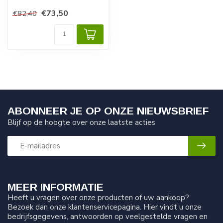
Germany"
€73,50
€82,40
Geschikt voor de TIP type
TT...
ABONNEER JE OP ONZE NIEUWSBRIEF
Blijf op de hoogte over onze laatste acties
MEER INFORMATIE
Heeft u vragen over onze producten of uw aankoop?
Bezoek dan onze klantenservicepagina. Hier vindt u onze
bedrijfsgegevens, antwoorden op veelgestelde vragen en