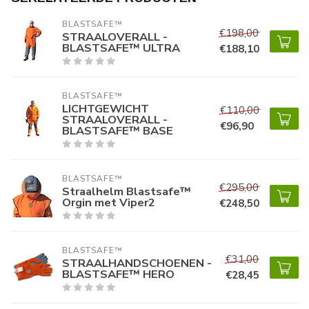
BLASTSAFE™ 
€198,00
STRAALOVERALL -
BLASTSAFE™ ULTRA
€188,10
BLASTSAFE™ 
LICHTGEWICHT
€110,00
STRAALOVERALL -
€96,90
BLASTSAFE™ BASE
BLASTSAFE™ 
€295,00
Straalhelm Blastsafe™
Orgin met Viper2
€248,50
BLASTSAFE™ 
€31,00
STRAALHANDSCHOENEN -
BLASTSAFE™ HERO
€28,45