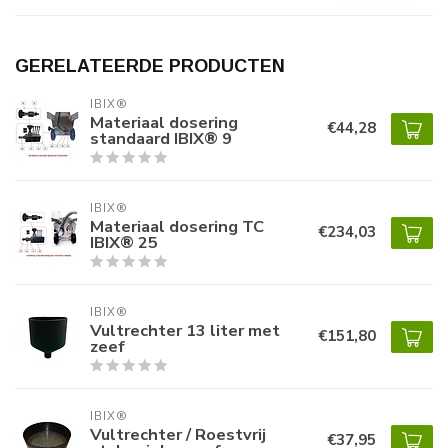
GERELATEERDE PRODUCTEN
IBIX®
Materiaal dosering
€44,28
standaard IBIX® 9
IBIX®
Materiaal dosering TC
€234,03
IBIX® 25
IBIX®
Vultrechter 13 liter met
€151,80
zeef
IBIX®
Vultrechter / Roestvrij
€37,95