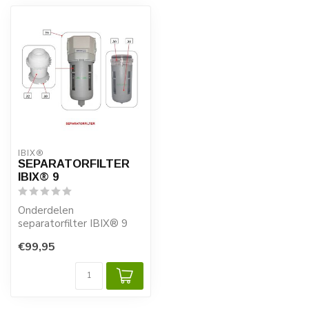
IBIX®
SEPARATORFILTER
IBIX® 9
Onderdelen
separatorfilter IBIX® 9
€99,95
Alle gemarkeerde
onderdelen zijn verkrijg...