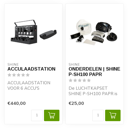
SHINE
SHINE
ACCULAADSTATION
ONDERDELEN | SHINE
P-SH100 PAPR
ACCULAADSTATION
VOOR 6 ACCU'S
De LUCHTKAPSET
SHINE P-SH100 PAPR is
Heeft u meerdere
ontworpen met het oog
€440,00
€25,00
aanblaasunits in gebruik,
op uw comfort en gara...
dan ...