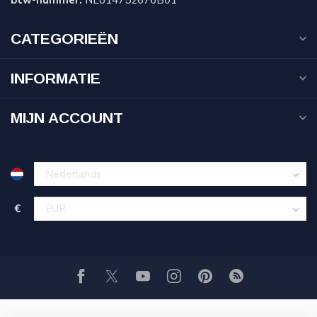
btw-nummer:
NL814752676B01
CATEGORIEËN
INFORMATIE
MIJN ACCOUNT
€