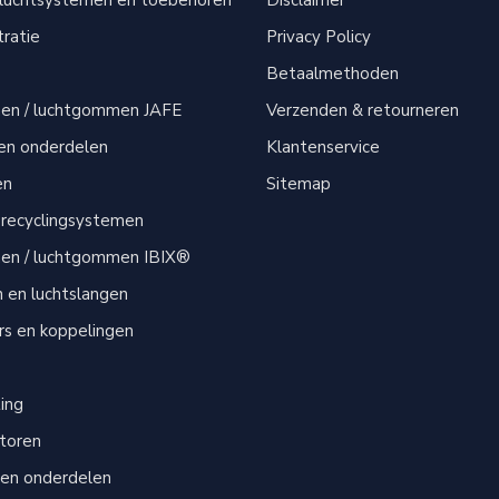
sluchtsystemen en toebehoren
Disclaimer
tratie
Privacy Policy
Betaalmethoden
men / luchtgommen JAFE
Verzenden & retourneren
 en onderdelen
Klantenservice
en
Sitemap
 recyclingsystemen
men / luchtgommen IBIX®
n en luchtslangen
s en koppelingen
s
ting
atoren
 en onderdelen