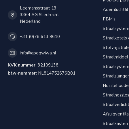
Mobiele per
Leemansstraat 13
Ademluchtfil
3364 AG Sliedrecht
PBM's
Nederland
Straalsyste
+31 (0)78 613 9610
Straalketels
Stofvrij stral
info@apeqwiwa.nl
Straalmiddel
KVK nummer:
32109138
Straalsyste
btw-nummer:
NL814752676B01
Straalslange
Nozzlehouder
Straalnozzle
Straalverlich
Afzuigventil
Straalkasten