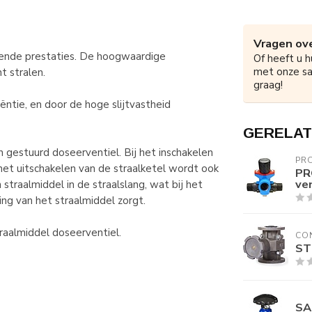
Vragen ove
kende prestaties. De hoogwaardige
Of heeft u h
met onze s
t stralen.
graag!
iëntie, en door de hoge slijtvastheid
GERELAT
gestuurd doseerventiel. Bij het inschakelen
PRO
het uitschakelen van de straalketel wordt ook
PR
ve
straalmiddel in de straalslang, wat bij het
ing van het straalmiddel zorgt.
raalmiddel doseerventiel.
CO
ST
SA