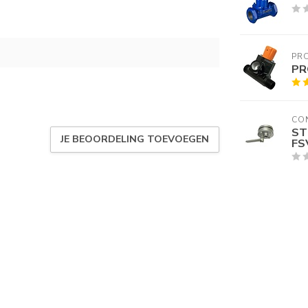
PRO
PR
CO
ST
JE BEOORDELING TOEVOEGEN
FS