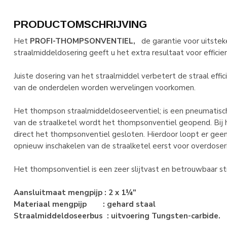
PRODUCTOMSCHRIJVING
Het
PROFI-THOMPSONVENTIEL,
de garantie voor uitste
straalmiddeldosering geeft u het extra resultaat voor efficien
Juiste dosering van het straalmiddel verbetert de straal effic
van de onderdelen worden wervelingen voorkomen.
Het thompson straalmiddeldoseerventiel; is een pneumatisch 
van de straalketel wordt het thompsonventiel geopend. Bij 
direct het thompsonventiel gesloten. Hierdoor loopt er geen 
opnieuw inschakelen van de straalketel eerst voor overdoser
Het thompsonventiel is een zeer slijtvast en betrouwbaar st
Aansluitmaat mengpijp : 2 x 1¼"
Materiaal mengpijp : gehard staal
Straalmiddeldoseerbus : uitvoering Tungsten-carbide.