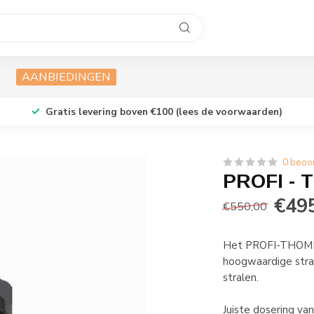
AANBIEDINGEN
Gratis levering boven €100 (lees de voorwaarden)
0 beoo
PROFI - 
€49
€550,00
Het PROFI-THOMPS
hoogwaardige straa
stralen.
Juiste dosering van