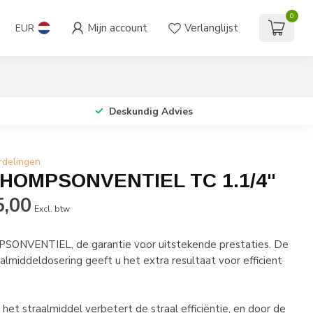
0
Mijn account
Verlanglijst
EUR
Deskundig Advies
rdelingen
THOMPSONVENTIEL TC 1.1/4"
5,00
Excl. btw
ONVENTIEL, de garantie voor uitstekende prestaties. De
lmiddeldosering geeft u het extra resultaat voor efficient
 het straalmiddel verbetert de straal efficiëntie, en door de