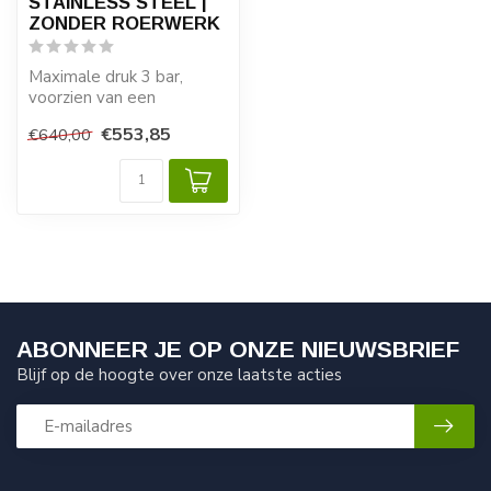
STAINLESS STEEL |
ZONDER ROERWERK
Maximale druk 3 bar,
voorzien van een
veiligheidsoverdruk
€553,85
€640,00
ventiel.
Voorzien v...
ABONNEER JE OP ONZE NIEUWSBRIEF
Blijf op de hoogte over onze laatste acties