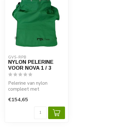
GVS-RPB
NYLON PELERINE
VOOR NOVA 1 / 3
Pelerine van nylon
compleet met
binnenkraag voor de
€154,65
straalhelm NOVA 1 / 3.