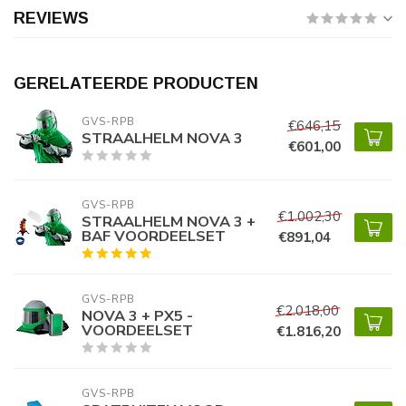
REVIEWS
GERELATEERDE PRODUCTEN
GVS-RPB
€646,15
STRAALHELM NOVA 3
€601,00
GVS-RPB
€1.002,30
STRAALHELM NOVA 3 +
BAF VOORDEELSET
€891,04
GVS-RPB
€2.018,00
NOVA 3 + PX5 -
VOORDEELSET
€1.816,20
GVS-RPB