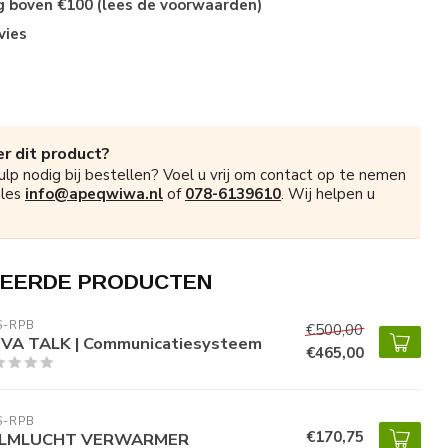
ng boven €100 (lees de voorwaarden)
vies
r dit product?
ulp nodig bij bestellen? Voel u vrij om contact op te nemen
ales
info@apeqwiwa.nl
of
078-6139610
. Wij helpen u
EERDE PRODUCTEN
S-RPB
€500,00
VA TALK | Communicatiesysteem
€465,00
S-RPB
€170,75
LMLUCHT VERWARMER