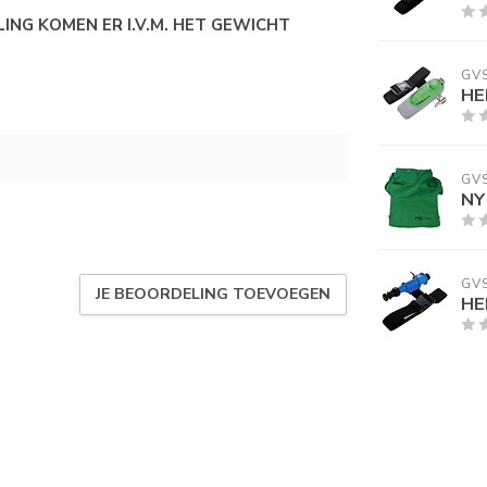
LING KOMEN ER I.V.M. HET GEWICHT
GV
HE
GV
NY
GV
JE BEOORDELING TOEVOEGEN
HE