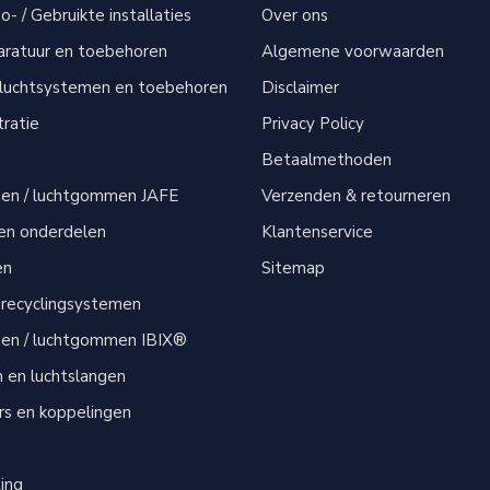
- / Gebruikte installaties
Over ons
aratuur en toebehoren
Algemene voorwaarden
sluchtsystemen en toebehoren
Disclaimer
tratie
Privacy Policy
Betaalmethoden
men / luchtgommen JAFE
Verzenden & retourneren
 en onderdelen
Klantenservice
en
Sitemap
 recyclingsystemen
men / luchtgommen IBIX®
n en luchtslangen
s en koppelingen
s
ting