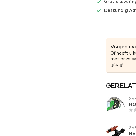
Gratis leveri
Deskundig Ad
Vragen ove
Of heeft u h
met onze s
graag!
GERELAT
GV
NO
GV
HE