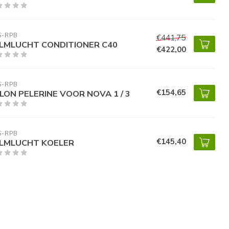
S-RPB
€441,75
LMLUCHT CONDITIONER C40
€422,00
S-RPB
€154,65
LON PELERINE VOOR NOVA 1 / 3
S-RPB
€145,40
LMLUCHT KOELER