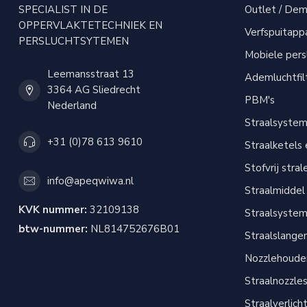
SPECIALIST IN DE
Outlet / Demo
OPPERVLAKTETECHNIEK EN
Verfspuitapp
PERSLUCHTSYTEMEN
Mobiele per
Leemansstraat 13
Ademluchtfil
3364 AG Sliedrecht
PBM's
Nederland
Straalsyste
+31 (0)78 613 9610
Straalketels
Stofvrij stral
info@apeqwiwa.nl
Straalmiddel
KVK nummer:
32109138
Straalsyste
btw-nummer:
NL814752676B01
Straalslange
Nozzlehouder
Straalnozzle
Straalverlich