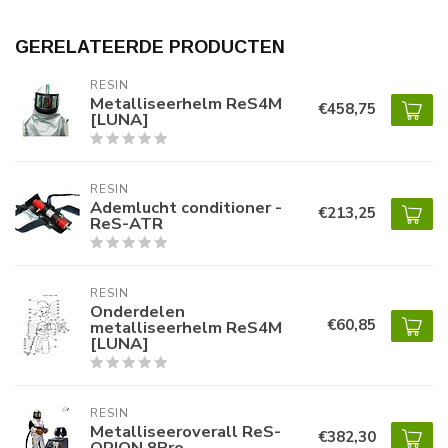
GERELATEERDE PRODUCTEN
RESIN
Metalliseerhelm ReS4M
€458,75
[LUNA]
RESIN
Ademlucht conditioner -
€213,25
ReS-ATR
RESIN
Onderdelen
€60,85
metalliseerhelm ReS4M
[LUNA]
RESIN
Metalliseeroverall ReS-
€382,30
ORION 8Pro