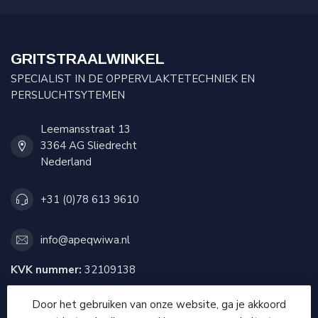
GRITSTRAALWINKEL
SPECIALIST IN DE OPPERVLAKTETECHNIEK EN
PERSLUCHTSYTEMEN
Leemansstraat 13
3364 AG Sliedrecht
Nederland
+31 (0)78 613 9610
info@apeqwiwa.nl
KVK nummer:
32109138
btw-nummer:
NL814752676B01
Door het gebruiken van onze website, ga je akkoord