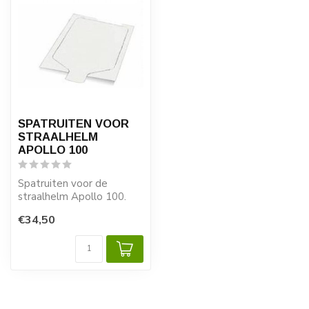
SPATRUITEN VOOR
STRAALHELM
APOLLO 100
Spatruiten voor de
straalhelm Apollo 100.
Ter bescherming kunnen
€34,50
de wegtrekruit...