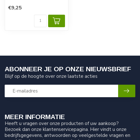
LeD [GRANIT]
€9,25
Maat 183 x 137 x 2 mm.
...
ABONNEER JE OP ONZE NIEUWSBRIEF
Blijf op de hoogte over onze laatste acties
MEER INFORMATIE
Heeft u vragen over onze producten of uw aankoop?
Bezoek dan onze klantenservicepagina. Hier vindt u onze
bedrijfsgegevens, antwoorden op veelgestelde vragen en