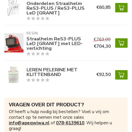
Onderdelen Straalhelm
€60,85
ReS3-PLUS / ReS3-PLUS
LeD [GRANIT]
RESIN
Straalhelm ReS3-PLUS
€763,00
LeD [GRANIT] met LED-
€704,30
verlichting
LEREN PELERINE MET
KLITTENBAND
€92,50
VRAGEN OVER DIT PRODUCT?
Of heeft u hulp nodig bij bestellen? Voel u vrij om
contact op te nemen met onze sales
info@apeqwiwa.nl
of
078-6139610
. Wij helpen u
graag!