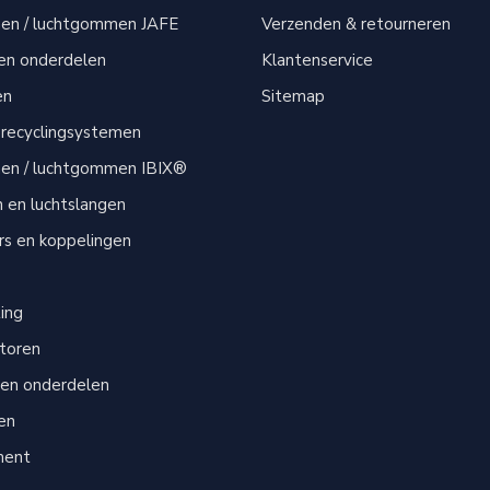
men / luchtgommen JAFE
Verzenden & retourneren
 en onderdelen
Klantenservice
en
Sitemap
 recyclingsystemen
men / luchtgommen IBIX®
n en luchtslangen
s en koppelingen
s
ting
atoren
 en onderdelen
en
ment