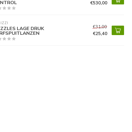
NTROL
€530,00
IZZI
€31,00
ZZLES LAGE DRUK
RFSPUITLANZEN
€25,40