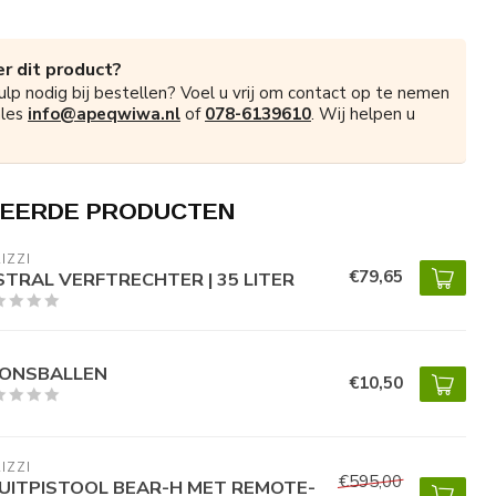
r dit product?
ulp nodig bij bestellen? Voel u vrij om contact op te nemen
ales
info@apeqwiwa.nl
of
078-6139610
. Wij helpen u
EERDE PRODUCTEN
IZZI
€79,65
STRAL VERFTRECHTER | 35 LITER
ONSBALLEN
€10,50
IZZI
€595,00
UITPISTOOL BEAR-H MET REMOTE-