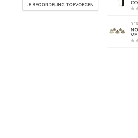
CO
JE BEOORDELING TOEVOEGEN
BER
NO
VE