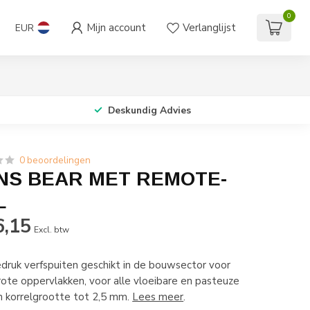
0
Mijn account
Verlanglijst
EUR
Deskundig Advies
0 beoordelingen
NS BEAR MET REMOTE-
L
6,15
Excl. btw
edruk verfspuiten geschikt in de bouwsector voor
ote oppervlakken, voor alle vloeibare en pasteuze
 korrelgrootte tot 2,5 mm.
Lees meer
.