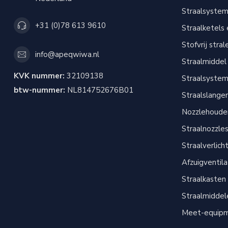
Straalsyste
+31 (0)78 613 9610
Straalketels
Stofvrij stral
info@apeqwiwa.nl
Straalmiddel
KVK nummer:
32109138
Straalsyste
btw-nummer:
NL814752676B01
Straalslange
Nozzlehouder
Straalnozzle
Straalverlich
Afzuigventil
Straalkasten
Straalmiddel
Meet-equip