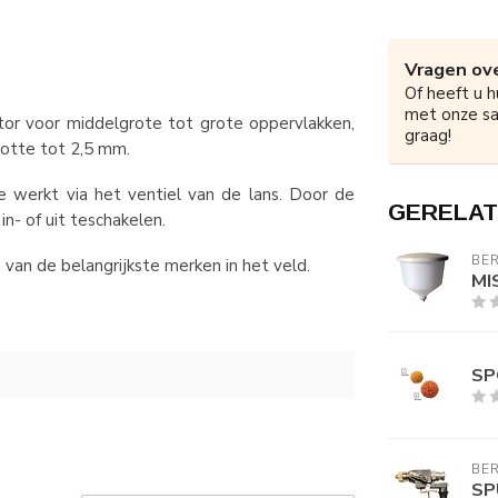
Vragen ove
Of heeft u h
met onze s
tor voor middelgrote tot grote oppervlakken,
graag!
ootte tot 2,5 mm.
 werkt via het ventiel van de lans. Door de
GERELAT
n- of uit teschakelen.
BER
van de belangrijkste merken in het veld.
MI
SP
BER
SP