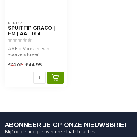
BERIZZI
SPUITTIP GRACO |
EM | AAF 014
AAF = Voorzien van
voorverstuiver
€44,95
€60,00
EM = een eigen merk
SPUITTIP; kwaliteit "ma...
ABONNEER JE OP ONZE NIEUWSBRIEF
Blijf op de hoogte over onze laatste acties