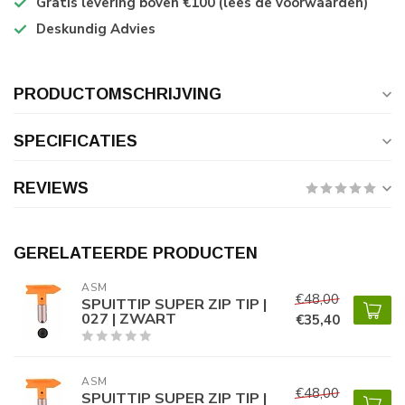
Gratis levering boven €100 (lees de voorwaarden)
Deskundig Advies
PRODUCTOMSCHRIJVING
SPECIFICATIES
REVIEWS
GERELATEERDE PRODUCTEN
ASM
€48,00
SPUITTIP SUPER ZIP TIP |
027 | ZWART
€35,40
ASM
€48,00
SPUITTIP SUPER ZIP TIP |