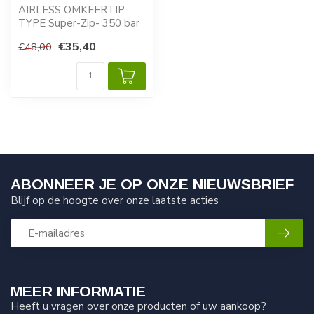
AIRLESS OMKEERTIP
TYPE Super-Zip- 350 bar
€35,40
€48,00
KLEUR : ZWART = Maat
0,049 INCH [1,...
ABONNEER JE OP ONZE NIEUWSBRIEF
Blijf op de hoogte over onze laatste acties
MEER INFORMATIE
Heeft u vragen over onze producten of uw aankoop?