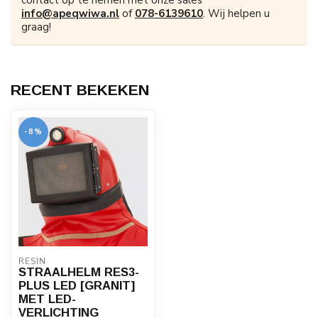
contact op te nemen met onze sales
info@apeqwiwa.nl
of
078-6139610
. Wij helpen u
graag!
RECENT BEKEKEN
-8%
RESIN
STRAALHELM RES3-
PLUS LED [GRANIT]
MET LED-
VERLICHTING