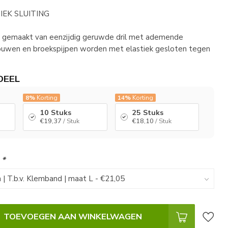
IEK SLUITING
jn gemaakt van eenzijdig geruwde dril met ademende
uwen en broekspijpen worden met elastiek gesloten tegen
DEEL
8%
Korting
14%
Korting
10 Stuks
25 Stuks
€19,37
/ Stuk
€18,10
/ Stuk
:
*
TOEVOEGEN AAN WINKELWAGEN