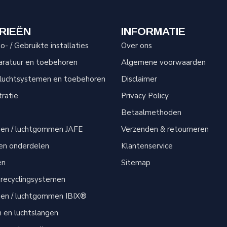
RIEËN
INFORMATIE
- / Gebruikte installaties
Over ons
aratuur en toebehoren
Algemene voorwaarden
sluchtsystemen en toebehoren
Disclaimer
tratie
Privacy Policy
Betaalmethoden
men / luchtgommen JAFE
Verzenden & retourneren
 en onderdelen
Klantenservice
en
Sitemap
 recyclingsystemen
men / luchtgommen IBIX®
n en luchtslangen