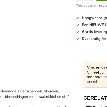
Toevoegen om te ver
Hoogwaardige 
Een NIEUWE Lo
Gratis leveri
Deskundig Ad
Vragen ove
Of heeft u h
met onze s
graag!
et ademende eigenschappen. Mouwen,
t binnendringen van straalmiddel en stof.
GERELAT