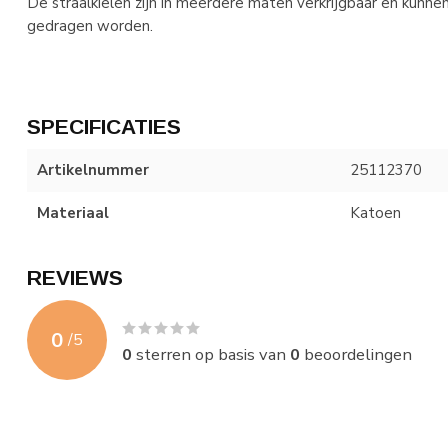
De straalkielen zijn in meerdere maten verkrijgbaar en kun
gedragen worden.
SPECIFICATIES
Artikelnummer
25112370
Materiaal
Katoen
REVIEWS
0
/
5
0
sterren op basis van
0
beoordelingen