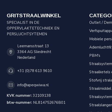
GRITSTRAALWINKEL
CATEGO
SPECIALIST IN DE
Outlet / Demo
OPPERVLAKTETECHNIEK EN
Verfspuitapp
PERSLUCHTSYTEMEN
Mobiele per
Leemansstraat 13
Ademluchtfil
3364 AG Sliedrecht
PBM's
Nederland
Straalsyste
+31 (0)78 613 9610
Straalketels
Stofvrij stral
info@apeqwiwa.nl
Straalmiddel
KVK nummer:
32109138
Straalsyste
btw-nummer:
NL814752676B01
Straalslange