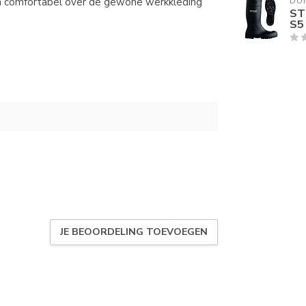
nen comfortabel over de gewone werkkleding
DU
ST
S5
JE BEOORDELING TOEVOEGEN