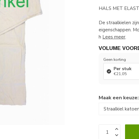
HALS MET ELAST
De straalkielen zi
eigenschappen. Mo
h
Lees meer
.
VOLUME VOOR
Geen korting
Per stuk
€21,05
Maak een keuze