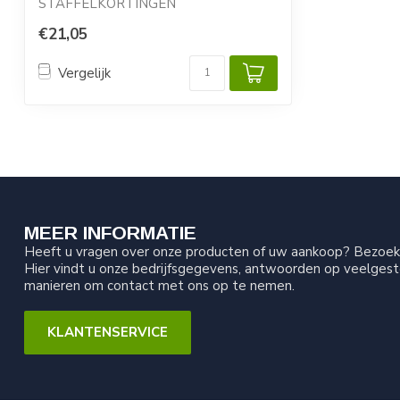
STAFFELKORTINGEN
€21,05
Passend op straalhelm: Apollo 600 en
ASPECT
...
Vergelijk
MEER INFORMATIE
Heeft u vragen over onze producten of uw aankoop? Bezoek 
Hier vindt u onze bedrijfsgegevens, antwoorden op veelgest
manieren om contact met ons op te nemen.
KLANTENSERVICE