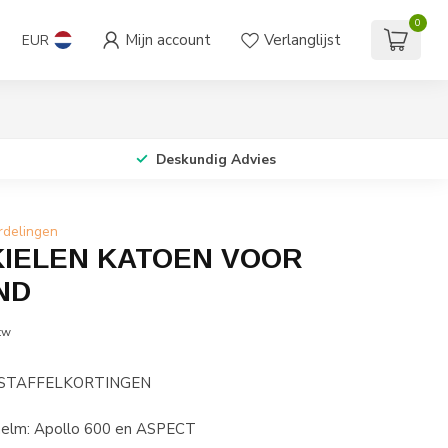
0
Mijn account
Verlanglijst
EUR
Deskundig Advies
rdelingen
IELEN KATOEN VOOR
ND
tw
 STAFFELKORTINGEN
helm: Apollo 600 en ASPECT