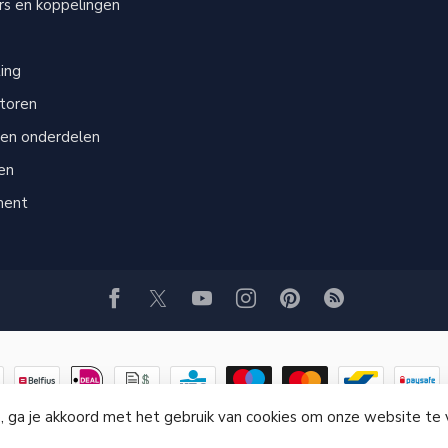
s en koppelingen
s
ting
atoren
 en onderdelen
en
ment
, ga je akkoord met het gebruik van cookies om onze website te
© Copyright 2026 GRITSTRAALWINKEL