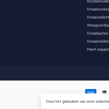
Nozzlehouder
Straalnozzle
Straalverlich
Afzuigventil
Straalkasten
Straalmiddel
Meet-equip
Door het gebruiken van onze website