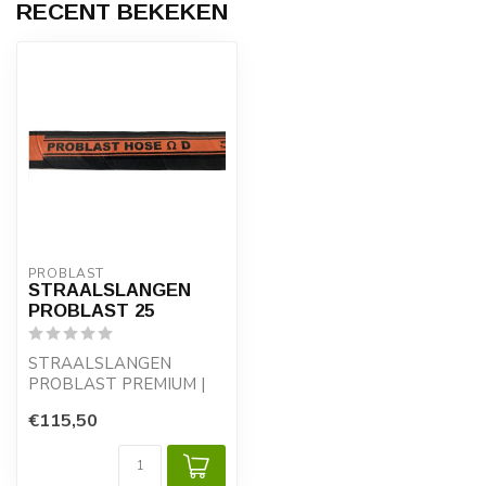
RECENT BEKEKEN
PROBLAST
STRAALSLANGEN
PROBLAST 25
STRAALSLANGEN
PROBLAST PREMIUM |
25 maat = Ø 14 X Ø 25
€115,50
mm.
Uitzonderlijk hog...