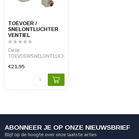
TOEVOER /
SNELONTLUCHTER
VENTIEL
Deze
TOEVOER/SNELONTLUCHTER
VENTIELEN worden
€21,95
gebruikt om ketels zeer
op druk te ...
ABONNEER JE OP ONZE NIEUWSBRIEF
Blijf op de hoogte over onze laatste acties