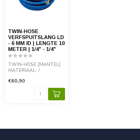
TWIN-HOSE
VERFSPUITSLANG LD
- 6 MM ID | LENGTE 10
METER | 1/4" - 1/4"
TWIN-HOSE [MANTEL]
MATERIAAL- /
LUCHTSLANG LD - 6 mm
€60,90
- lengte 10 meter
Techni...